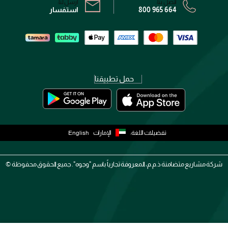
اتصل بنا:
أرسل لنا:
800 965 664
استفسار
حمل تطبيقنا
تفضيلات اللغة:
الإمارات
English
شركة مشاريع متضامنة ذ.م.م، المعروفة تجارياً باسم "وجوه". جميع الحقوق محفوظة ©