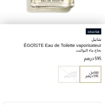
هدايا مجانية
شانيل
ÉGOÏSTE Eau de Toilette vaporisateur
بخاخ ماء التواليت
100مل
50مل
⁦595⁩ درهم
⁦355⁩ درهم