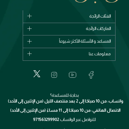
الفئات الرائجة
الماركات
الماركات الرائجة
وصل حديثاً
شانيل
المساعد و الأسئلة الأكثر شيوعاً
الأكثر مبيعاً
ديور
اشترِ بطاقة هدية
حسابك
معلومات عنا
بربري
عطور
الطلبات
إيف سان لوران
حول وجوه
المكياج
الأسئلة الأكثر شيوعاً
لانكوم
خدمات المعارض
العناية بالبشرة
الدفع
جيفنشي
تواصل معنا
للإستحمام والجسم
شارك مع أصدقائك
ميك اب فور ايفر
منصّة شبكة الشركاء
العناية بالشعر
التوصيل
كلارنس
انضموا لفيسز
بحاجة للمساعدة؟
الإرجاع
واتساب: من 10 صباحًا إلى 2 بعد منتصف الليل (من الإثنين إلى الأحد)
برنامج الولاء ميوز
تتبع طلبك
الاتصال الهاتفي: من 10 صباحًا إلى 11 مساءً (من الإثنين إلى الأحد)
الشروط و الأحكام
محدد المتاجر
سياسة الخصوصية
للتواصل عبر الواتساب
971563299902