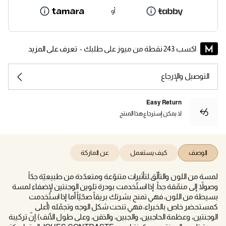
أو
اكسب 243 نقطة من ميوز على طلبك -
تعرف على المزيد
التوصيل والإرجاع
Easy Return
لا يمكن إسترجاع هذا المنتج
الوصف
كيف يستعمل
عن الماركة
لمسة من اللون والتألّق.لتأثيرات متنوّعة ومتعدّدة من طبيعيّة جدّاً
وصولاً إلى منمّقة جداً. إذا استُخدمت بودرة تلوين الوجنتين لإضفاء لمسة
بسيطة من اللون، فهي تمنح بشرتك بريقاً صحّيّاً أما إذا استُخدمت
كمستحضر خاص بالخبراء، فهي تنحت شكل الوجه وتجمّله (أعلى
الوجنتين، وعظمة الحاجبين، والجبين، والذقن، وعلى طول الأنف).إنّ تركيبة