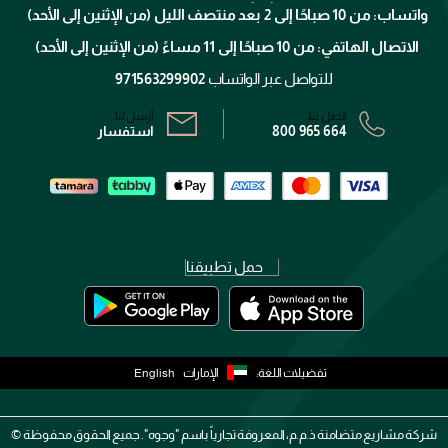
الإرجاع
واتساب: من 10 صباحًا إلى 2 بعد منتصف الليل (من الإثنين إلى الأحد)
برنامج الولاء ميوز
تتبع طلبك
الاتصال الهاتفي: من 10 صباحًا إلى 11 مساءً (من الإثنين إلى الأحد)
الشروط و الأحكام
محدد المتاجر
سياسة الخصوصية
للتواصل عبر الواتساب
971563299902
اتصل بنا:
أرسل لنا:
800 965 664
استفسار
حمل تطبيقنا
تفضيلات اللغة:
الإمارات
English
شركة مشاريع متضامنة ذ.م.م، المعروفة تجارياً باسم "وجوه". جميع الحقوق محفوظة ©