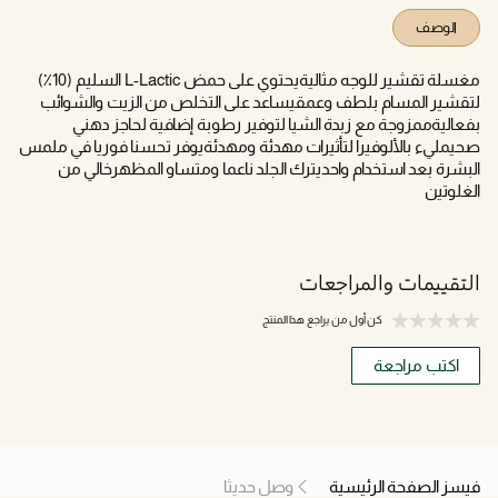
الوصف
مغسلة تقشير للوجه مثاليةيحتوي على حمض L-Lactic السليم (10٪)
لتقشير المسام بلطف وعمقيساعد على التخلص من الزيت والشوائب
بفعاليةممزوجة مع زبدة الشيا لتوفير رطوبة إضافية لحاجز دهني
صحيمليء بالألوفيرا لتأثيرات مهدئة ومهدئةيوفر تحسنا فوريا في ملمس
البشرة بعد استخدام واحديترك الجلد ناعما ومتساو المظهرخالي من
الغلوتين
التقييمات والمراجعات
كن أول من يراجع هذا المنتج
اكتب مراجعة
فيسز الصفحة الرئيسية
وصل حديثا