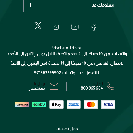
اشترِ بطاقة هدية
حسابك
معلومات عنا
بربري
عطور
الطلبات
إيف سان لوران
حول وجوه
المكياج
الأسئلة الأكثر شيوعاً
لانكوم
خدمات المعارض
العناية بالبشرة
الدفع
جيفنشي
تواصل معنا
للإستحمام والجسم
شارك مع أصدقائك
ميك اب فور ايفر
منصّة شبكة الشركاء
العناية بالشعر
التوصيل
كلارنس
انضموا لفيسز
بحاجة للمساعدة؟
الإرجاع
واتساب: من 10 صباحًا إلى 2 بعد منتصف الليل (من الإثنين إلى الأحد)
برنامج الولاء ميوز
تتبع طلبك
الاتصال الهاتفي: من 10 صباحًا إلى 11 مساءً (من الإثنين إلى الأحد)
الشروط و الأحكام
محدد المتاجر
سياسة الخصوصية
للتواصل عبر الواتساب
971563299902
اتصل بنا:
أرسل لنا:
800 965 664
استفسار
حمل تطبيقنا