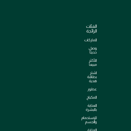
الفئات
الرائجة
الماركات
وصل
حديثاً
الأكثر
مبيعاً
اشترِ
بطاقة
هدية
عطور
المكياج
العناية
بالبشرة
للإستحمام
والجسم
العناية