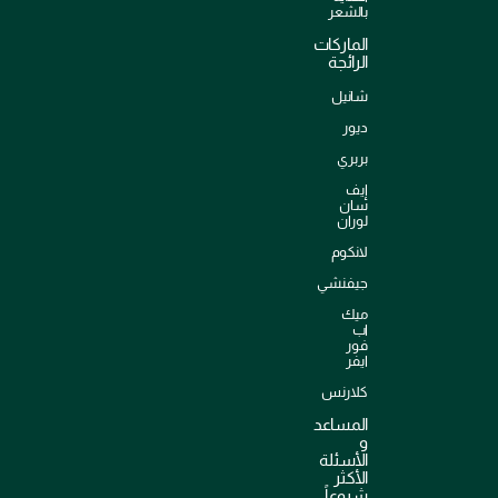
بالشعر
الماركات
الرائجة
شانيل
ديور
بربري
إيف
سان
لوران
لانكوم
جيفنشي
ميك
اب
فور
ايفر
كلارنس
المساعد
و
الأسئلة
الأكثر
شيوعاً