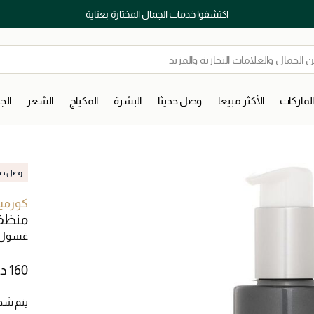
اكتشفوا خدمات الجمال المختارة بعناية
لماركات
الأكثر مبيعا
وصل حديثا
البشرة
المكياج
الشعر
ال
وصل حديث
كوزمي
منظف 
غسول 
يتم شح