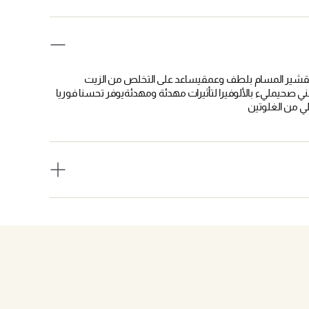
شير للوجه مثاليةيحتوي على حمض L-Lactic السليم (10٪) لتقشير المسام بلطف وعمقيساعد على التخلص من الزيت
ي صحيمليء بالألوفيرا لتأثيرات مهدئة ومهدئةيوفر تحسنا فوريا
ي من الغلوتين