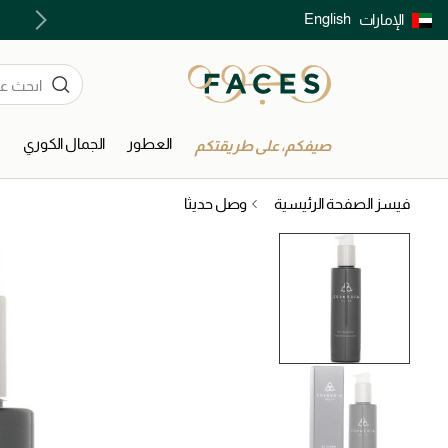
English
الإمارات
توصيل سريع على جميع الطلبات ما فوق 299 درهم
العطور
الجمال الكوري
ا
صيفكم، على طريقتكم
فيسز الصفحة الرئيسية
وصل حديثا