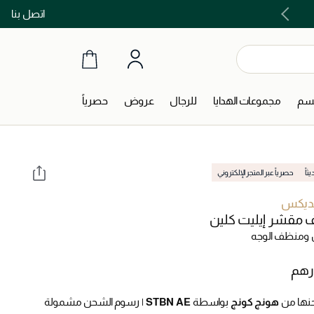
اتصل بنا
اشتري الآن و ادفع لاحقاً مع تابي و تمارا!
جسم
مجموعات الهدايا
للرجال
عروض
حصرياً
اً
حصرياً عبر المتجر الإلكتروني
ديكس
مقشر إيليت كلين
ومنظف الوجه
نها من
هونج كونج
بواسطة
STBN AE
|
رسوم الشحن مشمولة