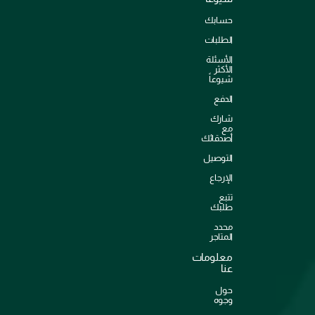
حسابك
الطلبات
الأسئلة
الأكثر
شيوعاً
الدفع
شارك
مع
أصدقائك
التوصيل
الإرجاع
تتبع
طلبك
محدد
المتاجر
معلومات
عنا
حول
وجوه