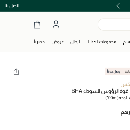
اتصل بنا
اشتري الآن و ادفع لاحقاً مع تابي و تمارا!
جسم
مجموعات الهدايا
للرجال
عروض
حصرياً
انية
وصل حديثاً
كس
وة الرؤوس السوداء BHA
لوجه
(100ml)