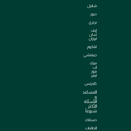
شانيل
ديور
بربري
إيف
سان
لوران
لانكوم
جيفنشي
ميك
اب
فور
ايفر
كلارنس
المساعد
و
الأسئلة
الأكثر
شيوعاً
حسابك
الطلبات