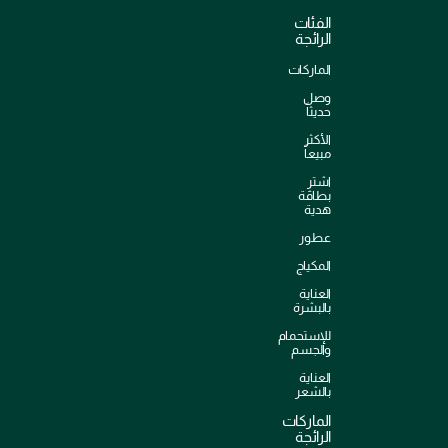
الفئات
الرائجة
الماركات
وصل
حديثاً
الأكثر
مبيعاً
اشترِ
بطاقة
هدية
عطور
المكياج
العناية
بالبشرة
للإستحمام
والجسم
العناية
بالشعر
الماركات
الرائجة