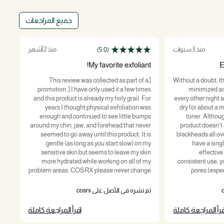
جميع المراجعات
منذ 3 سنوات
منذ 2 أشهر
(5.0)
d!!
My favorite exfoliant!
E
Acne
 a
[This review was collected as part of a
Without a doubt, th
ABH
promotion.] I have only used it a few times
minimized ac
ing
and this product is already my holy grail. For
every other night af
els
years I thought physical exfoliation was
dry for about a m
ing
enough and continued to see little bumps
toner. Althoug
r a
around my chin, jaw, and forehead that never
product doesn't 
for
seemed to go away until this product. It is
blackheads all ov
 my
gentle (as long as you start slow) on my
have a singl
 no
sensitive skin but seems to leave my skin
effective
ion
more hydrated while working on all of my
consistent use, yo
problem areas. COSRX please never change
pores (espe
this product!!
cheeks) look a lo
تم 
the Two in One Po
تم نشره في الأصل على cosrx
nights that I 
Power Liqui
قرأ المراجعة كاملة
اقرأ المراجعة كاملة
consi