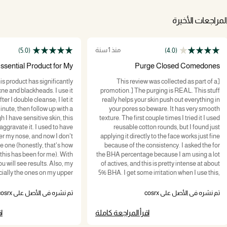
لمراجعات الأخيرة
منذ 1 سنة
(5.0)
(4.0)
ssential Product for My
Purge Closed Comedones
/Blackhead Prone Skin
is product has significantly
[This review was collected as part of a
ne and blackheads. I use it
promotion.] The purging is REAL. This stuff
ter I double cleanse; I let it
really helps your skin push out everything in
inute, then follow up with a
your pores so beware. It has very smooth
h I have sensitive skin, this
texture. The first couple times I tried it I used
aggravate it. I used to have
reusable cotton rounds, but I found just
er my nose, and now I don't
applying it directly to the face works just fine
e one (honestly, that's how
because of the consistency. I asked the for
 this has been for me). With
the BHA percentage because I am using a lot
u will see results. Also, my
of actives, and this is pretty intense at about
cially the ones on my upper
5% BHA. I get some irritation when I use this,
t smaller, however, I do use
but like I said, my routine uses a lot of actives
reless Power Liquid on the
so that could be me. Overall, I do like the
تم نشره في الأصل على cosrx
تم نشره في الأصل على cosrx
don't use the BHA Blackhead
product because it has really been helping
d, so it could be a result of
purge all my closed comedones. I will
اقرأ المراجعة كاملة
ا
stently using both products.
probably switch to something more gentle