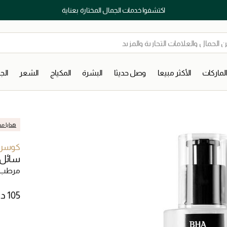
اكتشفوا خدمات الجمال المختارة بعناية
لماركات
الأكثر مبيعا
وصل حديثا
البشرة
المكياج
الشعر
ال
هدايا مج
كوسر
سائل ق
مرطب ل