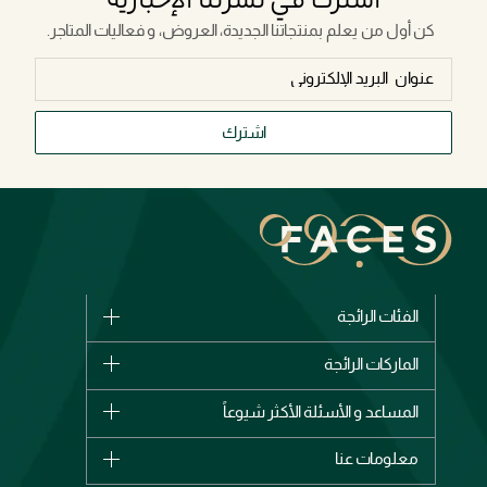
كن أول من يعلم بمنتجاتنا الجديدة، العروض، و فعاليات المتاجر.
اشترك
الفئات الرائجة
الماركات
الماركات الرائجة
وصل حديثاً
شانيل
المساعد و الأسئلة الأكثر شيوعاً
الأكثر مبيعاً
ديور
اشترِ بطاقة هدية
حسابك
معلومات عنا
بربري
عطور
الطلبات