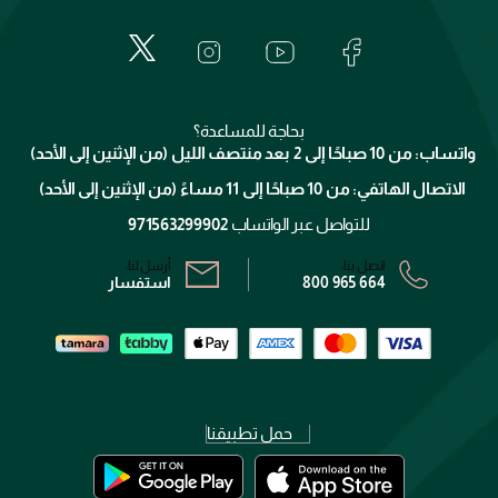
إيف سان لوران
حول وجوه
المكياج
الأسئلة الأكثر شيوعاً
لانكوم
خدمات المعارض
العناية بالبشرة
الدفع
جيفنشي
تواصل معنا
للإستحمام والجسم
شارك مع أصدقائك
ميك اب فور ايفر
منصّة شبكة الشركاء
العناية بالشعر
التوصيل
كلارنس
انضموا لفيسز
بحاجة للمساعدة؟
الإرجاع
واتساب: من 10 صباحًا إلى 2 بعد منتصف الليل (من الإثنين إلى الأحد)
برنامج الولاء ميوز
تتبع طلبك
الاتصال الهاتفي: من 10 صباحًا إلى 11 مساءً (من الإثنين إلى الأحد)
الشروط و الأحكام
محدد المتاجر
سياسة الخصوصية
للتواصل عبر الواتساب
971563299902
اتصل بنا:
أرسل لنا:
800 965 664
استفسار
حمل تطبيقنا