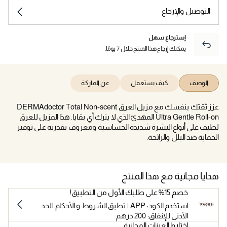
التوصيل والإرجاع
إسترجاع سهل
يمكنك إرجاع هذا المنتج خلال 7 يومًا.
الوصف
كيف يستعمل
عن الماركة
عزز ثقتك بنفسك مع مزيل العرق DERMAdoctor Total Non-scent
Ultra Gentle Roll-on المهدئ الذي لا يترك أي بقايا. هذا المزيل للعرق
لطيف على أنواع البشرة شديدة الحساسية ومعروف بقدرته على توفير
الحماية ضد البلل والرائحة.
هدايا مجانية مع هذا المنتج
خصم 15% على طلبك الأول من التطبيق!
استخدم الكود: APP | تطبق الشروط و الأحكام. الحد
الأدنى للإنفاق: 200 درهم
اختاروا العينات المجانية