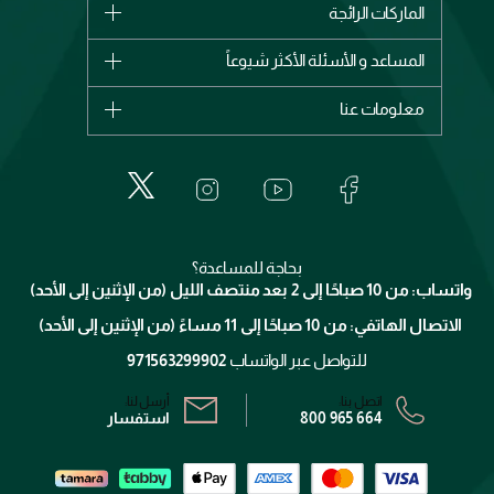
الماركات الرائجة
وصل حديثاً
شانيل
المساعد و الأسئلة الأكثر شيوعاً
الأكثر مبيعاً
ديور
اشترِ بطاقة هدية
حسابك
معلومات عنا
بربري
عطور
الطلبات
إيف سان لوران
حول وجوه
المكياج
الأسئلة الأكثر شيوعاً
لانكوم
خدمات المعارض
العناية بالبشرة
الدفع
جيفنشي
تواصل معنا
للإستحمام والجسم
شارك مع أصدقائك
ميك اب فور ايفر
منصّة شبكة الشركاء
العناية بالشعر
التوصيل
كلارنس
انضموا لفيسز
بحاجة للمساعدة؟
الإرجاع
واتساب: من 10 صباحًا إلى 2 بعد منتصف الليل (من الإثنين إلى الأحد)
برنامج الولاء ميوز
تتبع طلبك
الاتصال الهاتفي: من 10 صباحًا إلى 11 مساءً (من الإثنين إلى الأحد)
الشروط و الأحكام
محدد المتاجر
سياسة الخصوصية
للتواصل عبر الواتساب
971563299902
اتصل بنا:
أرسل لنا:
800 965 664
استفسار