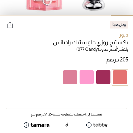
وصل حديثاً
ديور
باكستيج روزي جلو ستيك راديانس
بلاشر/أحمر خدود
(077 Candy)
قسمها إلى 4 دفعات متساوية بقيمة
51.25
درهم
مع
أو