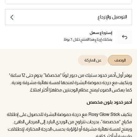
التوصيل والإرجاع
إسترجاع سهل
يمكنك إرجاع هذا المنتج خلال 7 يومًا.
الوصف
عن الماركة
يوفر أول أحمر خدود ستيك من ديور لونًا “مخصصًا” يدوم حتى 12 ساعة¹
ويتكيف مع درجة حموضة البشرة لمنحها لمسة نهائية مشرقة وندية.
كما يعكس الضوء ليمنح عظام الوجنتين مظهرًا أكثر امتلاءً.
أحمر خدود بلون مخصص
يتكيف Rosy Glow Stick مع درجة حموضة البشرة للحصول على إطلالة
مكياج “مخصصة”، بدرجات تتراوح من الوردي البارد إلى المرجاني الدافئ.
ويمنح لمسة نهائية مشرقة أو لؤلؤية بحسب الدرجة المختارة، لإطلالات
طبيعية أو أكثر كثافة.