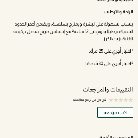
الراحة والترطيب
ينساب بسهولة على البشرة ويمتزج بسلاسة، ويضمن أحمر الخدود
الستيك ترطيبًا يدوم حتى 12 ساعة² مع إحساس مريح بفضل تركيبته
الغنية بزيت الكرز.
¹ اختبار أُجري على 25 امرأة.
² اختبار أُجري على 30 شخصًا.
التقييمات والمراجعات
كن أول من يراجع هذا المنتج
اكتب مراجعة
المراجعات الأخيرة