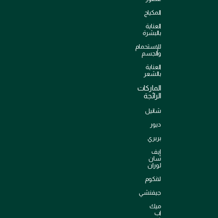
المكياج
العناية
بالبشرة
للإستحمام
والجسم
العناية
بالشعر
الماركات
الرائجة
شانيل
ديور
بربري
إيف
سان
لوران
لانكوم
جيفنشي
ميك
اب