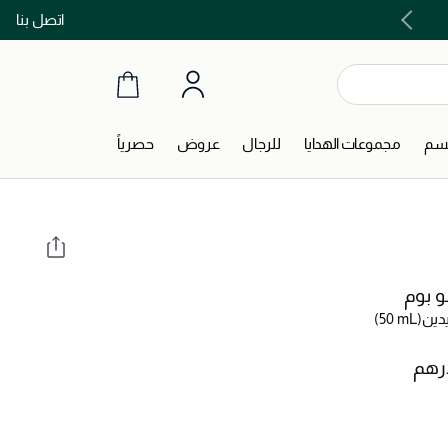
اتصل بنا
اشتري الآن و ادفع لاحقاً مع تابي و تمارا!
جسم
مجموعات الهدايا
للرجال
عروض
حصرياً
و بوم
يدين
(50 mL)