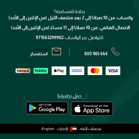
ميك اب فور ايفر
منصّة شبكة الشركاء
العناية بالشعر
التوصيل
كلارنس
انضموا لفيسز
بحاجة للمساعدة؟
الإرجاع
واتساب: من 10 صباحًا إلى 2 بعد منتصف الليل (من الإثنين إلى الأحد)
برنامج الولاء ميوز
تتبع طلبك
الاتصال الهاتفي: من 10 صباحًا إلى 11 مساءً (من الإثنين إلى الأحد)
الشروط و الأحكام
محدد المتاجر
سياسة الخصوصية
للتواصل عبر الواتساب
971563299902
اتصل بنا:
أرسل لنا:
800 965 664
استفسار
حمل تطبيقنا
تفضيلات اللغة:
الإمارات
English