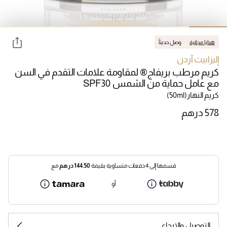
هدايا مجانية
وصل حديثاً
إليزابيث آردن
كريم مرطب بريفاج® لمقاومة علامات التقدم في السن
مع عامل حماية من الشمس SPF30
كريم النهار
(50ml)
قسمها إلى 4 دفعات متساوية بقيمة
144.50
درهم
مع
أو
التوصيل والإرجاع