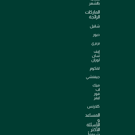
بالشعر
الماركات
الرائجة
شانيل
ديور
بربري
إيف
سان
لوران
لانكوم
جيفنشي
ميك
اب
فور
ايفر
كلارنس
المساعد
و
الأسئلة
الأكثر
شيوعاً