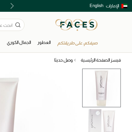
English
الإمارات
توصيل سريع على جميع الطلبات ما فوق 299 درهم
العطور
الجمال الكوري
ا
صيفكم، على طريقتكم
فيسز الصفحة الرئيسية
وصل حديثا