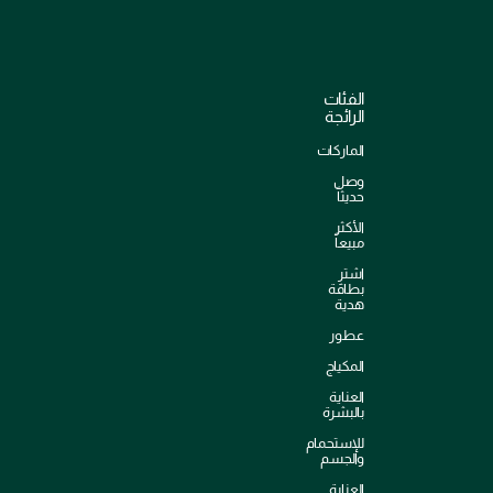
الفئات
الرائجة
الماركات
وصل
حديثاً
الأكثر
مبيعاً
اشترِ
بطاقة
هدية
عطور
المكياج
العناية
بالبشرة
للإستحمام
والجسم
العناية