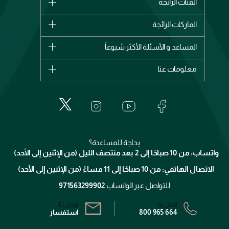
الفئات الرائجة
الماركات
الماركات الرائجة
وصل حديثاً
شانيل
المساعد و الأسئلة الأكثر شيوعاً
الأكثر مبيعاً
ديور
اشترِ بطاقة هدية
حسابك
معلومات عنا
بربري
عطور
الطلبات
إيف سان لوران
حول وجوه
المكياج
الأسئلة الأكثر شيوعاً
لانكوم
خدمات المعارض
العناية بالبشرة
الدفع
جيفنشي
تواصل معنا
للإستحمام والجسم
شارك مع أصدقائك
ميك اب فور ايفر
منصّة شبكة الشركاء
العناية بالشعر
التوصيل
كلارنس
انضموا لفيسز
بحاجة للمساعدة؟
الإرجاع
واتساب: من 10 صباحًا إلى 2 بعد منتصف الليل (من الإثنين إلى الأحد)
برنامج الولاء ميوز
تتبع طلبك
الاتصال الهاتفي: من 10 صباحًا إلى 11 مساءً (من الإثنين إلى الأحد)
الشروط و الأحكام
محدد المتاجر
سياسة الخصوصية
للتواصل عبر الواتساب
971563299902
اتصل بنا:
أرسل لنا:
800 965 664
استفسار