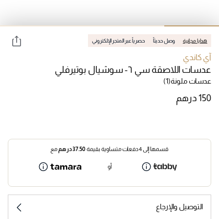
هدايا مجانية
وصل حديثاً
حصرياً عبر المتجر الإلكتروني
آي كاندي
عدسات اللاصقة سي ٦- سوشيال بوتيرفلي
عدسات ملونة
(1)
قسمها إلى 4 دفعات متساوية بقيمة
37.50
درهم
مع
أو
التوصيل والإرجاع