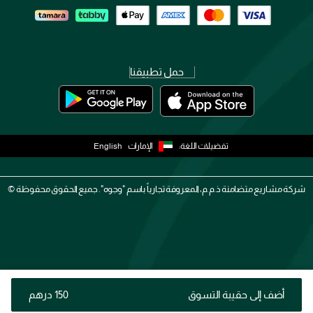
حمل تطبيقنا
تفضيلات اللغة:
الإمارات
English
شركة مشاريع متضامنة ذ.م.م، المعروفة تجارياً باسم "وجوه". جميع الحقوق محفوظة ©
أضف إلى حقيبة التسوق
⁦150⁩ درهم