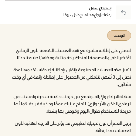
إسترجاع سهل
يمكنك إرجاع هذا المنتج خلال 7 يومًا.
الوصف
احصلي على إطلالة ساحرة مع هذه العدسات اللاصقة بلون الرمادي
الأخضر الدافئ، المصممة لتمنحكِ راحة مثالية ومظهرًا طبيعيًا جذابًا.
تتميز هذه العدسات المصنوعة بإتقان بإمكانية إعادة استخدامها لمدة
تصل إلى 3 أشهر، لتتمكني من الحصول على إطلالة رائعة في أي وقت
تشائين.
سهلة الارتداء والإزالة، وتجمع بين درجات ذهبية ساحرة ولمسات من
الرمادي الداكن (الأردوازي)، لتمنح عينيكِ عمقًا وجاذبية فريدة. كما أنها
مريحة للاستخدام طوال اليوم ومُوصى بها بشدة.
يرجى العلم أن لون عينيكِ الطبيعي قد يؤثر على الدرجة النهائية للون
العدسات بعد ارتدائها.