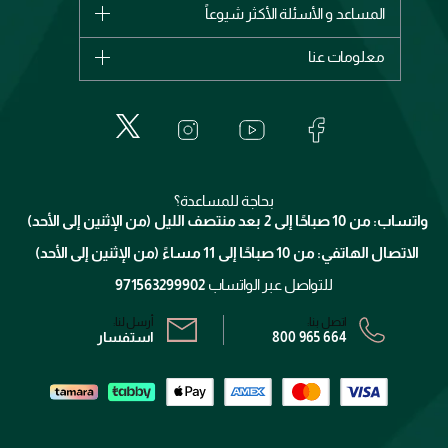
شانيل
المساعد و الأسئلة الأكثر شيوعاً
الأكثر مبيعاً
ديور
اشترِ بطاقة هدية
حسابك
معلومات عنا
بربري
عطور
الطلبات
إيف سان لوران
حول وجوه
المكياج
الأسئلة الأكثر شيوعاً
لانكوم
خدمات المعارض
العناية بالبشرة
الدفع
جيفنشي
تواصل معنا
للإستحمام والجسم
شارك مع أصدقائك
ميك اب فور ايفر
منصّة شبكة الشركاء
العناية بالشعر
التوصيل
كلارنس
انضموا لفيسز
بحاجة للمساعدة؟
الإرجاع
واتساب: من 10 صباحًا إلى 2 بعد منتصف الليل (من الإثنين إلى الأحد)
برنامج الولاء ميوز
تتبع طلبك
الاتصال الهاتفي: من 10 صباحًا إلى 11 مساءً (من الإثنين إلى الأحد)
الشروط و الأحكام
محدد المتاجر
سياسة الخصوصية
للتواصل عبر الواتساب
971563299902
اتصل بنا:
أرسل لنا:
800 965 664
استفسار