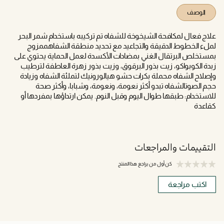
الوصف
علاج فعال لمكافحة الشيخوخة للشفاه تم تركيبه باستخدام شمر البحر
لملء الخطوط الدقيقة والتجاعيد مع تحديد منطقة الشفاهممزوج
بمستخلص البرتقال الغني بمضادات الأكسدة لعمل الحماية يحتوي على
زبدة الكوبواكو، زيت بذور البرقوق، وزيت بذور زهرة العاطفة لترطيب
وإصلاح الشفاه محملة بكرات حشو هيالورونيك لتملئة الشفاه وزيادة
حجم الصوتالشفاه تبدو أكثر نعومة، ونعومة، وشبابا، وأكثر صحة
للاستخدام: طبقها طوال اليوم وقبل النوم. يمكن ارتداؤها بمفردها أو
كقاعدة
التقييمات والمراجعات
كن أول من يراجع هذا المنتج
اكتب مراجعة