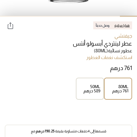
هدايا مجانية
وصل حديثاً
جيفنشي
عطر لينتردي أبسولو أنتس
عطور نسائية
(80ML)
استكشف نغمات العطور
50ML
80ML
⁦761⁩ درهم
⁦589⁩ درهم
قسمها إلى 4 دفعات متساوية بقيمة
190.25
درهم
مع