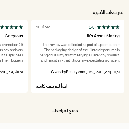
المراجعات الأخيرة
منذ 1 سنة
(5.0)
Gorgeous
It's AbsoluMazing!
a promotion.) I
(This review was collected as part of a promotion.)
 unisex and very
The packaging design of the L'interdit perfume is
utiful spiciness
bang on! It's my first time trying a Givenchy product,
s line, Rouge is
and I must say that it ticks my expectations of scent
 floral than the
complexity, versatility, and sillage. My projection was
al. It lasts for
70%, but the reality is 100%. Love everything about this
تم نشره في الأصل على GivenchyBeauty.com
تم نشره في الأصل على y.com
rom Givenchy. It
perfume.
e careful not to
اقرأ المراجعة كاملة
s is definitely a
ature scent but
ight out. I don't
ou are already a
l L'interdit line.
جميع المراجعات