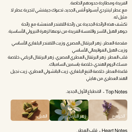
الفريدة ومطاردة حدودهم الخاصة.
مع عطر لينتردي أبسولو أنتس الجديد، تدعوك جيفنشي لتجربة عطر لا
مثيل له.
تكشف هذه الرائحة الجديدة عن رائحة اللافندر المنعشة مع رائحة
جوهر الهيل الآسر واللمسة الفريدة من نوعها لزهرة النيرولي الأساسية.
مقدمة العطر: زهر البرتقال المصري وزيت اللافندر البلغاري الأساسي
وزيت الهيل الغواتيمالي الأساسي
قلب العطر: زهر البرتقال العطري المصري، زهر البرتقال الرباعي، خلاصة
مسك الروم الهندي، خلاصة ياسمين السامباك.
قاعدة العطر: خلاصة التبغ البلغاري، زيت الباتشولي العطري، زيت نجيل
الهند العطري من هايتي
الانطباع الأول الجديد.
Top Notes
الخزامى
زهر النارنج
الهيل
قلب العطر.
Heart Notes