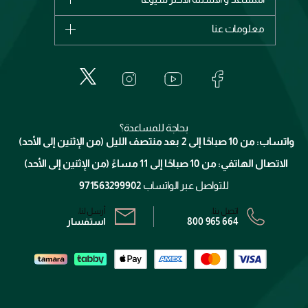
ديور
اشترِ بطاقة هدية
حسابك
معلومات عنا
بربري
عطور
الطلبات
إيف سان لوران
حول وجوه
المكياج
الأسئلة الأكثر شيوعاً
لانكوم
خدمات المعارض
العناية بالبشرة
الدفع
جيفنشي
تواصل معنا
للإستحمام والجسم
شارك مع أصدقائك
ميك اب فور ايفر
منصّة شبكة الشركاء
العناية بالشعر
التوصيل
كلارنس
انضموا لفيسز
بحاجة للمساعدة؟
الإرجاع
واتساب: من 10 صباحًا إلى 2 بعد منتصف الليل (من الإثنين إلى الأحد)
برنامج الولاء ميوز
تتبع طلبك
الاتصال الهاتفي: من 10 صباحًا إلى 11 مساءً (من الإثنين إلى الأحد)
الشروط و الأحكام
محدد المتاجر
سياسة الخصوصية
للتواصل عبر الواتساب
971563299902
اتصل بنا:
أرسل لنا:
800 965 664
استفسار