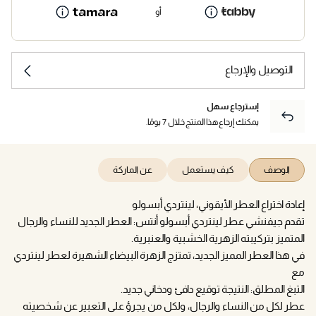
أو
التوصيل والإرجاع
إسترجاع سهل
يمكنك إرجاع هذا المنتج خلال 7 يومًا.
الوصف
كيف يستعمل
عن الماركة
إعادة اختراع العطر الأيقوني، لينتردي أبسولو
تقدم جيفنشي عطر لينتردي أبسولو أنتس: العطر الجديد للنساء والرجال
المتميز بتركيبته الزهرية الخشبية والعنبرية.
في هذا العطر المميز الجديد، تمتزج الزهرة البيضاء الشهيرة لعطر لينتردي
مع
التبغ المطلق: النتيجة توقيع دافئ ودخاني جديد.
عطر لكل من النساء والرجال، ولكل من يجرؤ على التعبير عن شخصيته