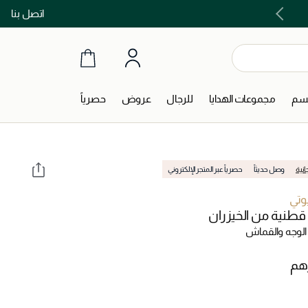
اتصل بنا
اشتري الآن و ادفع لاحقاً مع تابي و تمارا!
جسم
مجموعات الهدايا
للرجال
عروض
حصرياً
انية
وصل حديثاً
حصرياً عبر المتجر الإلكتروني
وتي
طنية من الخيزران
الوجه والقماش