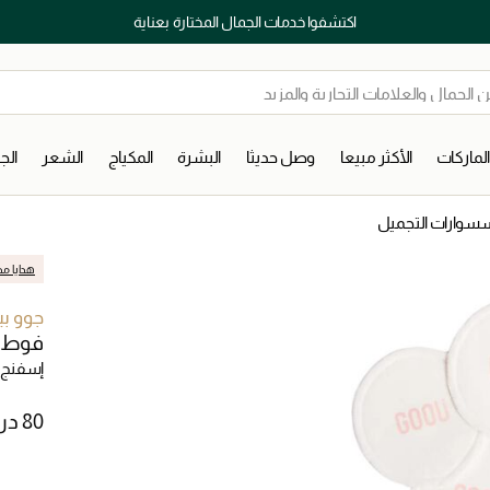
اكتشفوا خدمات الجمال المختارة بعناية
لماركات
الأكثر مبيعا
وصل حديثا
البشرة
المكياج
الشعر
ال
سوارات التجميل
هدايا مج
جوو بي
فوط ق
إسفنج 