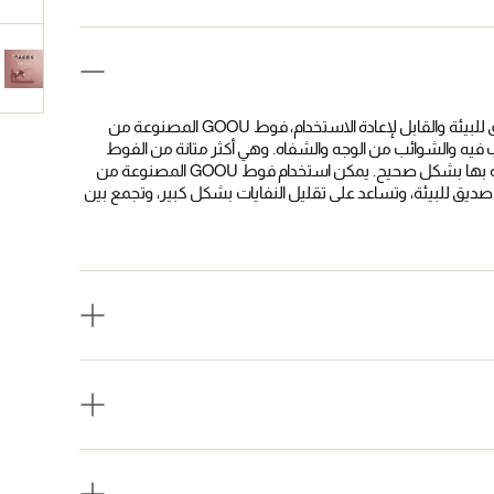
قل وداعًا للفوط الصحية ذات الاستخدام الواحد، ورحبوا بفخر ببديلنا الصديق للبيئة والقابل لإعادة الاستخدام، فوط GOOU المصنوعة من
ياج غير المرغوب فيه والشوائب من الوجه والشفاه. وهي أكثر متانة من الفوط
القطنية التقليدية، مما يسمح باستخدامها عدة مرات عند غسلها والعناية بها بشكل صحيح. يمكن استخدام فوط GOOU المصنوعة من
. إنها بديل صديق للبيئة، وتساعد على تقليل النفايات بشكل كبير، وتجمع بين