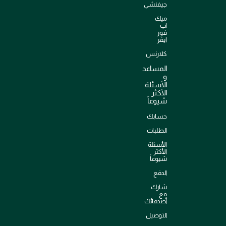
جيفنشي
ميك
اب
فور
ايفر
كلارنس
المساعد
و
الأسئلة
الأكثر
شيوعاً
حسابك
الطلبات
الأسئلة
الأكثر
شيوعاً
الدفع
شارك
مع
أصدقائك
التوصيل