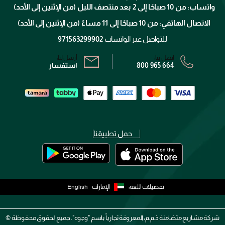
الإرجاع
واتساب: من 10 صباحًا إلى 2 بعد منتصف الليل (من الإثنين إلى الأحد)
برنامج الولاء ميوز
تتبع طلبك
الاتصال الهاتفي: من 10 صباحًا إلى 11 مساءً (من الإثنين إلى الأحد)
الشروط و الأحكام
محدد المتاجر
سياسة الخصوصية
للتواصل عبر الواتساب
971563299902
اتصل بنا:
أرسل لنا:
800 965 664
استفسار
حمل تطبيقنا
تفضيلات اللغة:
الإمارات
English
شركة مشاريع متضامنة ذ.م.م، المعروفة تجارياً باسم "وجوه". جميع الحقوق محفوظة ©