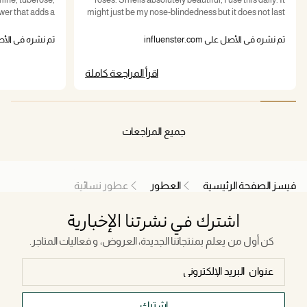
wer that adds a
might just be my nose-blindedness but it does not last
eart is rich and
more then a few hours- but that’s okay! 10/10 would
 full splendor,
definitely recommend
تم نشره في الأصل على influenster.com
تم نشره في الأصل على com
 sensual warmth.
ar, Gucci Bloom
اقرأ المراجعة كاملة
pealing to those
. The sillage is
iceable but not
ve longevity of
vintage-inspired
جميع المراجعات
s it is aromatic.
dreamers, Gucci
o any fragrance
collection.
فيسز الصفحة الرئيسية
العطور
عطور نسائية
اشترك في نشرتنا الإخبارية
كن أول من يعلم بمنتجاتنا الجديدة، العروض، و فعاليات المتاجر.
اشترك