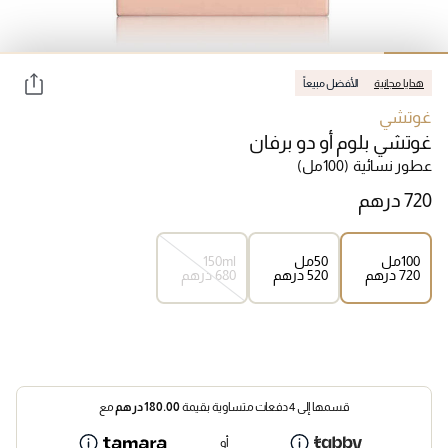
هدايا مجانية
الأفضل مبيعاً
غوتشي
غوتشي بلوم أو دو برفان
عطور نسائية
(100مل)
100مل
50مل
150ml
⁦720⁩ درهم
⁦520⁩ درهم
⁦680⁩ درهم
قسمها إلى 4 دفعات متساوية بقيمة
180.00
درهم
مع
أو