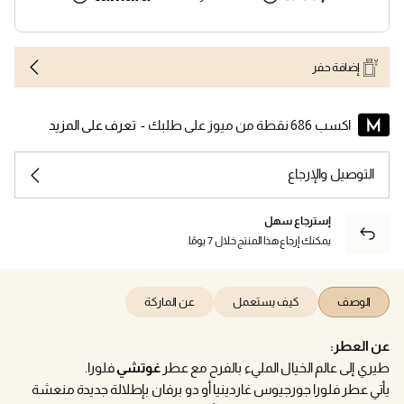
إضافة حفر
اكسب 686 نقطة من ميوز على طلبك -
تعرف على المزيد
التوصيل والإرجاع
إسترجاع سهل
يمكنك إرجاع هذا المنتج خلال 7 يومًا.
الوصف
كيف يستعمل
عن الماركة
عن العطر:
طيري إلى عالم الخيال المليء بالفرح مع عطر
غوتشي
فلورا.
يأتي عطر فلورا جورجيوس غاردينيا أو دو برفان بإطلالة جديدة منعشة