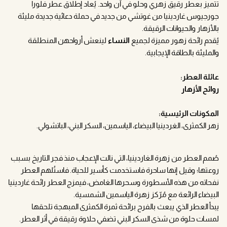
تتميز بعطر رقيق زهري وحلو في آن واحد. يُعاد إطلاق عطر فلورا
جورجيوس غاردينيا من غوتشي من جديد في حملة دعائية جديدة مليئة
بالأزهار والحيوانات الرقيقة.
يُقدم رائحة زهور مميزة لجميع
النساء
لينعش أرواحهن المنطلقة
والمليئة بالطاقة الإيجابية.
عائلة العطر:
روائح الأزهار
المكونات الرئيسية:
زهر الكمثرى، الغردينيا البيضاء، الياسمين، السكر البني، الباتشولي.
صُمم العطر من زهرة الغاردينيا، التي نالت الإعجاب منذ فجر التاريخ بسبب
روعتها؛ وقيل إنها ساحرة فاستخدمت كأسير للحياة. فاستُلهم العطر
نفحاته من هذه الأسطورة وسحرها الغامض، فيمزج العطر رائحة غاردينيا
البيضاء الرائعة مع مُرّكز زهرة الياسمين الشمسية.
يبدأ العطر الذي يبعث بالفرح برائحة ثمرة الكمثرى المبهجة تلحقها
لمسات حلوة من شذى السكر البني تضفي حلاوة رقيقة في أثر العطر.