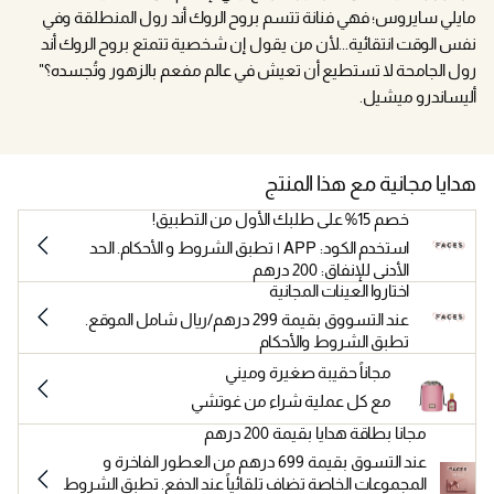
مايلي سايروس؛ فهي فنانة تتسم بروح الروك أند رول المنطلقة وفي
نفس الوقت انتقائية...لأن من يقول إن شخصية تتمتع بروح الروك أند
رول الجامحة لا تستطيع أن تعيش في عالم مفعم بالزهور وتُجسده؟"
أليساندرو ميشيل.
هدايا مجانية مع هذا المنتج
خصم 15% على طلبك الأول من التطبيق!
استخدم الكود: APP | تطبق الشروط و الأحكام. الحد
الأدنى للإنفاق: 200 درهم
اختاروا العينات المجانية
عند التسووق بقيمة 299 درهم/ريال شامل الموقع.
تطبق الشروط والأحكام
مجاناً حقيبة صغيرة وميني
مع كل عملية شراء من غوتشي
مجانا بطاقة هدايا بقيمة 200 درهم
عند التسوق بقيمة 699 درهم من العطور الفاخرة و
المجموعات الخاصة تضاف تلقائياً عند الدفع. تطبق الشروط