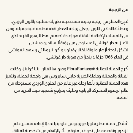
عن الزجاجة:
عُـبِئ العطر في زجاجة جديدة مستطيلة طويلة مطلية باللون الوردي،
وغطائها الذهبي اللون يجعل زجاجة العطر هذه قطعة فنية جميلة. ومن
بين اللمسات الإضافية اللافتة هو إعادة تصميم نمط الزهور الفريد الذي
تتميز به دار غوتشي المستوحى من رؤية أليساندرو ميشيل.
تشكل لوحة أزهار ملونة للفنان فيتوريو أكورنيرو، التي رسمها لغوتشي
في العام 1966 جزءًا لا يتجزأ من هوية دار غوتشي.
أخرج الحملة الدعائية #FloraFantasy وصورها الفنان بترا كولينز، وكانت
الفنانة والممثلة وفاعلة الخيرية مايلي سايروس هي واجهة الحملة، وتتميز
هذه الحملة الدعائية بأنها رحلة عبر عالم من الحلوى الوردي مستوحاة من
عالم الرسوم المتحركة اليابانية ومليئة بمراجع شعبية حيث المزيد من
المتعة.
"تُشكل حملة عطر فلورا جورجيوس غاردينيا تحديًا لإعادة تفسير عالم
الزهور وتقديمه على نحو غير متوقع. يأتي الإلهام من شخصية الفنانة،