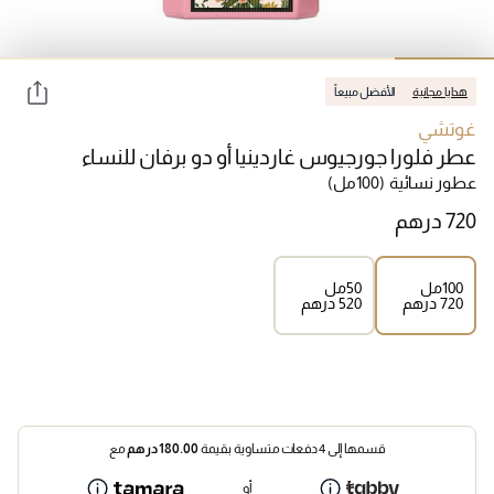
هدايا مجانية
الأفضل مبيعاً
غوتشي
عطر فلورا جورجيوس غاردينيا أو دو برفان للنساء
عطور نسائية
(100مل)
100مل
50مل
⁦720⁩ درهم
⁦520⁩ درهم
قسمها إلى 4 دفعات متساوية بقيمة
180.00
درهم
مع
أو