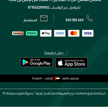
الشروط و الأحكام
محدد المتاجر
سياسة الخصوصية
للتواصل عبر الواتساب
971563299902
اتصل بنا:
أرسل لنا:
800 965 664
استفسار
حمل تطبيقنا
تفضيلات اللغة:
الإمارات
English
شركة مشاريع متضامنة ذ.م.م، المعروفة تجارياً باسم "وجوه". جميع الحقوق محفوظة ©