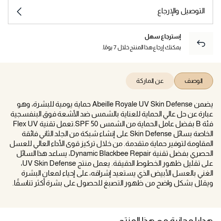
التوصيل والإرجاع
إسترجاع سهل
يمكنك إرجاع هذا المنتج خلال 7 يومًا.
الوصف
عن الماركة
يضمن Abeille Royale UV Skin Defense حماية يومية للبشرة، وهو
عبارة عن حل عالي الحماية للعناية بالشمس ضد الأشعة فوق البنفسجية
فئة B بفضل عامل الحماية من الشمس SPF 50.تعمل تقنية Flex UV
الخاصة بسائل Skin Defense على إنشاء شبكة من الجلد الثاني فائقة
المقاومة لتوفير حماية متقدمة. من خلال تركيز قوى الأداء العالي للعسل
الحصري بفضل تقنية Dynamic Blackbee Repair، يساعد هذا السائل
على تقليل ظهور الخطوط الدقيقة. يعمل منتج UV Skin Defense،
الغني بالعسل الأبيض الذي يستعيد إشراقه، على إحياء لمعان البشرة
ويقلل بشكل واضح من ظهور التصبغ للحصول على بشرة أكثر تناسقًا.
هدايا مجانية مع هذا المنتج