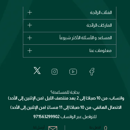
الفئات الرائجة
الماركات
الماركات الرائجة
وصل حديثاً
شانيل
المساعد و الأسئلة الأكثر شيوعاً
الأكثر مبيعاً
ديور
اشترِ بطاقة هدية
حسابك
معلومات عنا
بربري
عطور
الطلبات
إيف سان لوران
حول وجوه
المكياج
الأسئلة الأكثر شيوعاً
لانكوم
خدمات المعارض
العناية بالبشرة
الدفع
جيفنشي
تواصل معنا
للإستحمام والجسم
شارك مع أصدقائك
ميك اب فور ايفر
منصّة شبكة الشركاء
العناية بالشعر
التوصيل
كلارنس
انضموا لفيسز
بحاجة للمساعدة؟
الإرجاع
واتساب: من 10 صباحًا إلى 2 بعد منتصف الليل (من الإثنين إلى الأحد)
برنامج الولاء ميوز
تتبع طلبك
الاتصال الهاتفي: من 10 صباحًا إلى 11 مساءً (من الإثنين إلى الأحد)
الشروط و الأحكام
محدد المتاجر
سياسة الخصوصية
للتواصل عبر الواتساب
971563299902
اتصل بنا:
أرسل لنا: