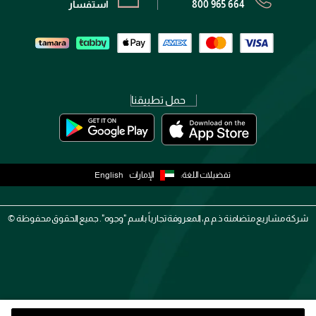
800 965 664
استفسار
حمل تطبيقنا
تفضيلات اللغة:
الإمارات
English
شركة مشاريع متضامنة ذ.م.م، المعروفة تجارياً باسم "وجوه". جميع الحقوق محفوظة ©