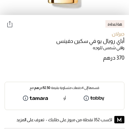
هدايا مجانية
جيرلان
أباي رويال يو في سكين دفينس
واقي شمس للوجه
قسمها إلى 4 دفعات متساوية بقيمة
92.50
درهم
مع
أو
اكسب 352 نقطة من ميوز على طلبك -
تعرف على المزيد