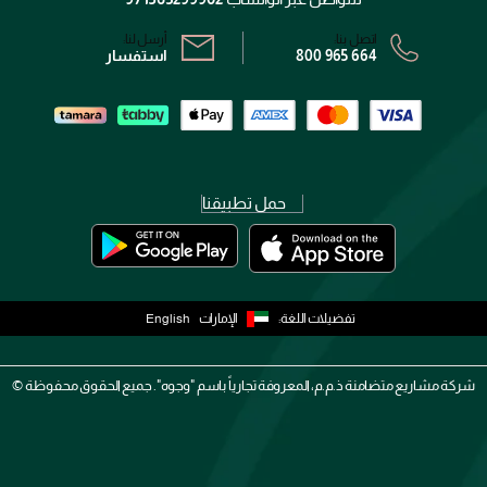
اتصل بنا:
أرسل لنا:
800 965 664
استفسار
حمل تطبيقنا
تفضيلات اللغة:
الإمارات
English
شركة مشاريع متضامنة ذ.م.م، المعروفة تجارياً باسم "وجوه". جميع الحقوق محفوظة ©