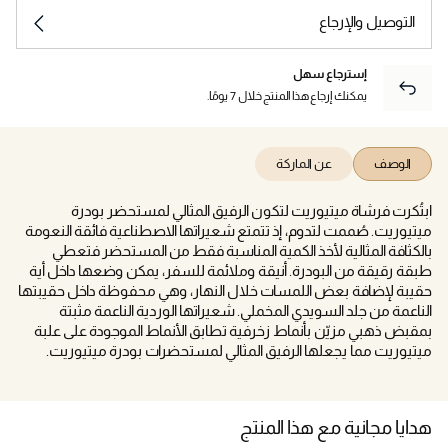
التوصيل والإرجاع
إسترجاع سهل
يمكنك إرجاع هذا المنتج خلال 7 يومًا.
الوصف
عن الماركة
ابتُكرت فرشاة ميتيوريت لتكون الرفيق المثالي لمستحضر بودرة
ميتيوريت. صُممت لتدوم، إذ تتمتع شعيراتها الاصطناعية فائقة النعومة
بالكثافة المثالية لأخذ الكمية المناسبة فقط من المستحضر فتعطي
طبقة رقيقة من البودرة. أنيقة وملائمة للسفر، يمكن وضعها داخل أية
حقيبة لإضافة بعض اللمسات خلال النهار، وهي محفوظة داخل حقيبتها
الناعمة من جلد السويدي المخملي. شعيراتها الوردية الناعمة مثبتة
بمقبض ذهبي مزيّن بأنماط زخرفية تطابق الأنماط الموجودة على علبة
ميتيوريت مما يجعلها الرفيق المثالي لمستحضرات بودرة ميتيوريت.
هدايا مجانية مع هذا المنتج