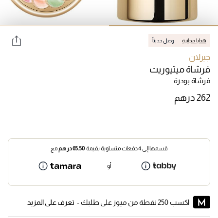
هدايا مجانية
وصل حديثاً
جيرلان
فرشاة ميتيوريت
فرشاة بودرة
قسمها إلى 4 دفعات متساوية بقيمة
65.50
درهم
مع
أو
اكسب 250 نقطة من ميوز على طلبك -
تعرف على المزيد