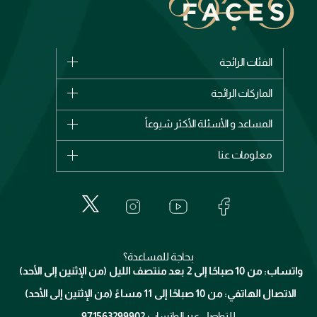
الفئات الرائجة
الماركات
الماركات الرائجة
وصل حديثاً
شانيل
المساعد و الأسئلة الأكثر شيوعاً
الأكثر مبيعاً
ديور
اشترِ بطاقة هدية
حسابك
معلومات عنا
بربري
عطور
الطلبات
إيف سان لوران
حول وجوه
المكياج
الأسئلة الأكثر شيوعاً
لانكوم
خدمات المعارض
العناية بالبشرة
الدفع
جيفنشي
تواصل معنا
للإستحمام والجسم
شارك مع أصدقائك
ميك اب فور ايفر
منصّة شبكة الشركاء
العناية بالشعر
التوصيل
كلارنس
انضموا لفيسز
بحاجة للمساعدة؟
الإرجاع
واتساب: من 10 صباحًا إلى 2 بعد منتصف الليل (من الإثنين إلى الأحد)
برنامج الولاء ميوز
تتبع طلبك
الاتصال الهاتفي: من 10 صباحًا إلى 11 مساءً (من الإثنين إلى الأحد)
الشروط و الأحكام
محدد المتاجر
سياسة الخصوصية
للتواصل عبر الواتساب
971563299902