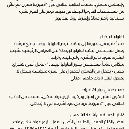
وإحساس مخملي. لمسات الذهب الخالص عيار 24 قيراط تقترن مع ثنائي
من مستخلصات الفاوانيا البيضاء في صيغة توفر على الفور بشرة
استثنائية وأكثر جمالًا وإشراقًا يومًا بعد يوم.
الفاوانيا البيضاء
ذات أهمية من جذورها إلى بتلاتها، توفر الفاوانيا البيضاء جميع فوائدها.
يعمل مستخلص بتلات الفاوانيا البيضاء¹ على العوامل الرئيسية لشباب
البشرة: تقوية حاجز البشرة، والترطيب، والراحة.
متكامل تماماً، مستخلص جذور الفاوانيا البيضاء¹ - عامل أصيل لإشراق
أفضل - يجعل من الممكن الحصول على بشرة متجانسة بشكل لا
يصدق، البشرة ذات ملمس مثالي.
ذهب صافي عيار 24 قيراط
المكون المميز في إمتياز وتركيبة بارور غولد سكين، لمسات من الذهب
الخالص عيار 24 قيراط، تزيد من قوة إشراقه التي لا يُضاهى.
فلاتر للحماية من أشعة الشمس
بفضل الفلتر المعدني الطبيعي الأصل ، يعمل بارور غولد سكين مات
كدرع حقيقي غير مرئي يحمي البشرة من أشعة UVA و UVB ، مما يوفر