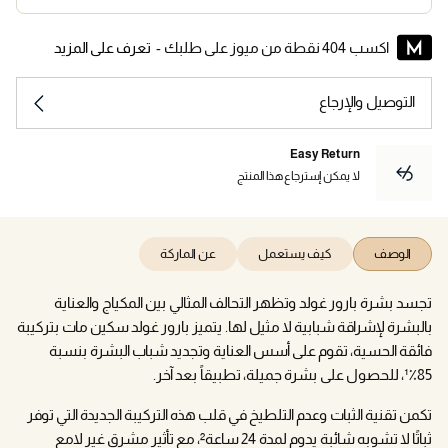
اكسب 404 نقطة من ميوز على طلبك -
تعرف على المزيد
التوصيل والإرجاع
Easy Return
لا يمكن إسترجاع هذا المنتج
الوصف
كيف يستعمل
عن الماركة
تجسد بشرة بارور غولد وتظهر التحالف المثالي بين المكياج والعناية
بالبشرة لإشراقة شبابية لا مثيل لها. يتميز بارور غولد سكين مات بتركيبة
فائقة الحسية، تقوم على أسس العناية وتجديد شباب البشرة بنسبة
85٪¹، للحصول على بشرة جميلة، تطبيقاً بعد آخر.
تكمن تقنية الثبات وعدم التلطيخ في قلب هذه التركيبة الجديدة التي توفر
ثباتًا لا تشوبه شائبة يدوم لمدة 24 ساعة²، مع تأثير مشرق غير لامع