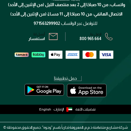
الإرجاع
واتساب: من 10 صباحًا إلى 2 بعد منتصف الليل (من الإثنين إلى الأحد)
برنامج الولاء ميوز
تتبع طلبك
الاتصال الهاتفي: من 10 صباحًا إلى 11 مساءً (من الإثنين إلى الأحد)
الشروط و الأحكام
محدد المتاجر
سياسة الخصوصية
للتواصل عبر الواتساب
971563299902
اتصل بنا:
أرسل لنا:
800 965 664
استفسار
حمل تطبيقنا
تفضيلات اللغة:
الإمارات
English
شركة مشاريع متضامنة ذ.م.م، المعروفة تجارياً باسم "وجوه". جميع الحقوق محفوظة ©