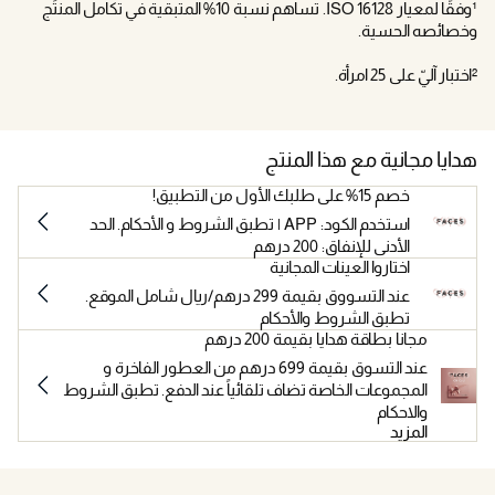
¹وفقًا لمعيار ISO 16128. تساهم نسبة 10% المتبقية في تكامل المنتَج
وخصائصه الحسية.
²اختبار آليّ على 25 امرأة.
هدايا مجانية مع هذا المنتج
خصم 15% على طلبك الأول من التطبيق!
استخدم الكود: APP | تطبق الشروط و الأحكام. الحد
الأدنى للإنفاق: 200 درهم
اختاروا العينات المجانية
عند التسووق بقيمة 299 درهم/ريال شامل الموقع.
تطبق الشروط والأحكام
مجانا بطاقة هدايا بقيمة 200 درهم
عند التسوق بقيمة 699 درهم من العطور الفاخرة و
المجموعات الخاصة تضاف تلقائياً عند الدفع. تطبق الشروط
والاحكام
المزيد