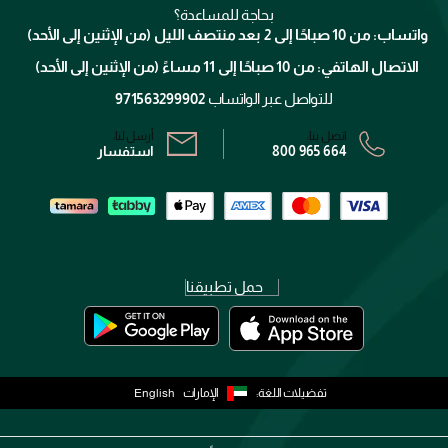
كلارنس
انضموا لفيسز
بحاجة للمساعدة؟
الإرجاع
واتساب: من 10 صباحًا إلى 2 بعد منتصف الليل (من الإثنين إلى الأحد)
برنامج الولاء ميوز
تتبع طلبك
الاتصال الهاتفي: من 10 صباحًا إلى 11 مساءً (من الإثنين إلى الأحد)
الشروط و الأحكام
محدد المتاجر
سياسة الخصوصية
للتواصل عبر الواتساب
971563299902
اتصل بنا:
أرسل لنا:
800 965 664
استفسار
حمل تطبيقنا
تفضيلات اللغة:
الإمارات
English