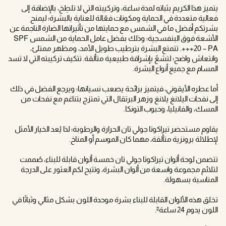
يتميز هذا الكريم بثباته لمدة ساعة، وتركيبته التي لا تلطِخ، بالإضافة إلى
فعالية متعددة في الحماية ومكونات فعّالة للعناية بالبشرة؛ ليمنح
بشرتكم أفضل ما في الشمس مع حمايتها من تأثيراتها الضارة الناجمة عن
الأشعة فوق البنفسجية؛ وذلك بفضل عامل الحماية من الشمس SPF
20 – PA+++. تتمتع البشرة بترطيب طويل الأمد، ومظهر ممتلئ،
وانتعاش واضح؛ لتشعّ بإشراقة طبيعية متألقة. تتكيف تركيبته التي لا تسد
المسام مع جميع أنواع البشرة.
أما عطره الأيقوني، فيتميز برائحة يصعب نسيانها؛ ويرجع الفضل في ذلك
إلى نفحات اليلانغ يلانغ وزهر البرتقال التي تمتزج بتناغم مع نفحات من
المسك، والفانيليا، وحبوب التونكا.
يقاوم مستحضر تيراكوتا جولي تان الحرارة والرطوبة؛ لذا يُعد الخيار الأمثل
لإطلالة برونزية متألقة، مهما كان الموسم أو المناخ.
تتضمن لوحة ألوان تيراكوتا جولي تان خمسة ألوان قابلة للبناء، صُممت
لتلائم مجموعة واسعة من ألوان البشرة، وتتيح لكم العثور على الدرجة
المناسبة بسهولة.
تخلق هذه الألوان القابلة للبناء بشرة موحدة اللون بشكل مثالي وثباتًا في
اللون يدوم 24 ساعة².