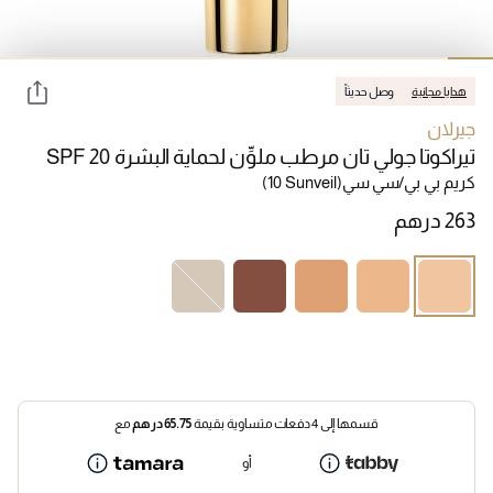
هدايا مجانية
وصل حديثاً
جيرلان
تيراكوتا جولي تان مرطب ملوِّن لحماية البشرة SPF 20
كريم بي بي/سي سي
(10 Sunveil)
قسمها إلى 4 دفعات متساوية بقيمة
65.75
درهم
مع
أو