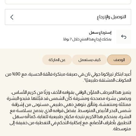
التوصيل والإرجاع
إسترجاع سهل
يمكنك إرجاع هذا المنتج خلال 7 يومًا.
الوصف
كيف يستعمل
عن الماركة
أُعيد ابتكار تيراكوتا جولي تان في صيغة مبتكرة فائقة الحسية، مع 90% من
المكونات المشتقة طبيعيًا¹.
يتميز هذا المرطب الملوِّن الواقي بقوامه الأخف وزنًا من كريم الأساس،
ويضمن بشرة مصححة ومشرقة كأن الشمس قد قبَّلَتها. فتبدو البشرة
ممتلئة ومنتعشة، وتتألق بتوهج ذهبي طبيعي مستوحى من إشراقة
شمس البحر الأبيض المتوسط. بفضل قوامه الذي يندمج بسلاسة مع
البشرة، يمنحكم هذا الكريم نتيجة مكياج طبيعية للغاية، كما أنه سهل
التطبيق بأطراف الأصابع، مع إمكانية التحكم في التغطية من خفيفة إلى
متوسطة.