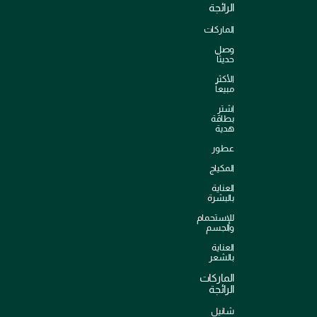
الرائجة
الماركات
وصل
حديثاً
الأكثر
مبيعاً
اشترِ
بطاقة
هدية
عطور
المكياج
العناية
بالبشرة
للإستحمام
والجسم
العناية
بالشعر
الماركات
الرائجة
شانيل