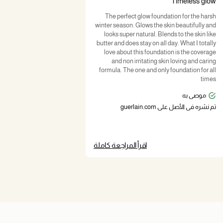
Timeless glow
The perfect glow foundation for the harsh
winter season. Glows the skin beautifully and
looks super natural. Blends to the skin like
butter and does stay on all day. What I totally
love about this foundation is the coverage
and non irritating skin loving and caring
formula. The one and only foundation for all
times
موصى به
تم نشره في الأصل على guerlain.com
اقرأ المراجعة كاملة