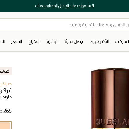
اكتشفوا خدمات الجمال المختارة بعناية
لماركات
الأكثر مبيعا
وصل حديثا
البشرة
المكياج
الشعر
ال
هدايا مج
جيرلان
تيراك
فاوندي