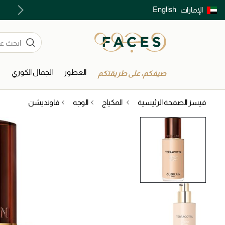
English
الإمارات
توصيل سريع على جميع الطلبات ما فوق 299 درهم
العطور
الجمال الكوري
ا
صيفكم، على طريقتكم
فيسز الصفحة الرئيسية
المكياج
الوجه
فاونديشن