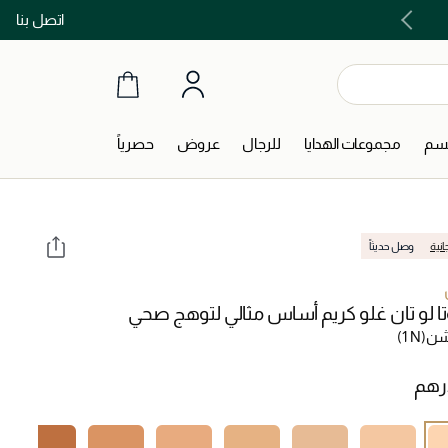
اتصل بنا
اشتري الآن و ادفع لاحقاً مع تابي و تمارا!
جسم
مجموعات الهدايا
للرجال
عروض
حصرياً
انية
وصل حديثاً
وتا لو تان غلو كريم أساس مثالي لتوهج صحي
شن
(1 N)