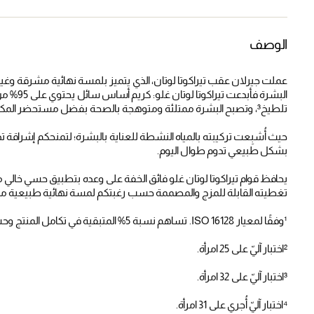
الوصف
عملت جيرلان عقب تيراكوتا لوتان، الذي يتميز بلمسة نهائية مشرقة وغير 
تلطيخ³، وتصبح البشرة ممتلئة ومتوهجة بالصحة بفضل مستحضر المكياج الأساسي هذا الذي يمنحكم بشرة نضرة ومشرقة،
بشكل طبيعي تدوم طوال اليوم.
يحافظ قوام تيراكوتا لوتان غلو فائق الخفة على وعده بتطبيق حسي خالي
تغطيته القابلة للمزج والمصممة حسب رغبتكم لمسة نهائية طبيعية مع 
¹وفقًا لمعيار ISO 16128. تساهم نسبة 5% المتبقية في تكامل المنتج وحسيَّته.
²اختبار آليّ على 25 امرأة.
³اختبار آليّ على 32 امرأة.
⁴اختبار آليّ أُجري على 31 امرأة.