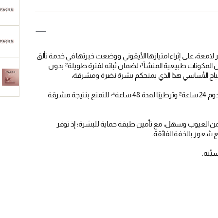
لامعة، على إثراء امتيازها الأيقوني ووضعت خبرتها في خدمة تألق
البشرة فأبدعت تيراكوتا لوتان غلو: كريم أساس سائل يحتوي على 95% من المكونات طبيعية المنشأ¹؛ لضمان ثباته لفترة طويلة² بدون
حيث أُشبِعت تركيبته بالمياه النشطة للعناية بالبشرة؛ لتمنحكم إشراقة تدوم 24 ساعة² وترطيبًا لمدة 48 ساعة⁴؛ للتمتع بنتيجة مشرقة
 من العيوب وسهل، مع تأمين طبقة حماية للبشرة؛ إذ توفر
شعور بالخفة الفائقة.