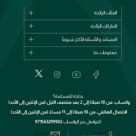
الفئات الرائجة
الماركات
الماركات الرائجة
وصل حديثاً
شانيل
المساعد و الأسئلة الأكثر شيوعاً
الأكثر مبيعاً
ديور
اشترِ بطاقة هدية
حسابك
معلومات عنا
بربري
عطور
الطلبات
إيف سان لوران
حول وجوه
المكياج
الأسئلة الأكثر شيوعاً
لانكوم
خدمات المعارض
العناية بالبشرة
الدفع
جيفنشي
تواصل معنا
للإستحمام والجسم
شارك مع أصدقائك
ميك اب فور ايفر
منصّة شبكة الشركاء
العناية بالشعر
التوصيل
كلارنس
انضموا لفيسز
بحاجة للمساعدة؟
الإرجاع
واتساب: من 10 صباحًا إلى 2 بعد منتصف الليل (من الإثنين إلى الأحد)
برنامج الولاء ميوز
تتبع طلبك
الاتصال الهاتفي: من 10 صباحًا إلى 11 مساءً (من الإثنين إلى الأحد)
الشروط و الأحكام
محدد المتاجر
سياسة الخصوصية
للتواصل عبر الواتساب
971563299902
اتصل بنا:
أرسل لنا: