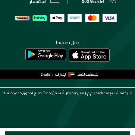
800 965 664
استفسار
حمل تطبيقنا
تفضيلات اللغة:
الإمارات
English
شركة مشاريع متضامنة ذ.م.م، المعروفة تجارياً باسم "وجوه". جميع الحقوق محفوظة ©