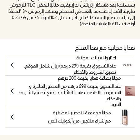
بسستت! يعد ماسكارا إتريتش اند إيليفيت مثاليًا لبعض TLC للرموش
طويلة الأمد إذا كنت قد بالغت في استخدام وصلات الرموش <3 *استنادًا
إلى دراسة تصور المستهلك التي أجريت على 102 امرأة. 7.5 مل ℮ / 0.25
أونصة سائلة (الولايات المتحدة)
هدايا مجانية مع هذا المنتج
اختاروا العينات المجانية
عند التسووق بقيمة 299 درهم/ريال شامل الموقع.
تطبق الشروط والأحكام
مجانا بطاقة هدايا بقيمة 200 درهم
عند التسوق بقيمة 699 درهم من العطور الفاخرة و
المجموعات الخاصة تضاف تلقائياً عند الدفع. تطبق الشروط
والاحكام
المزيد
مجاناً مجموعة التحضير المصغرة
مع شراء منتجين من أيكونيك لندن