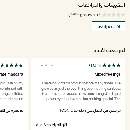
التقييمات والمراجعات
كن أول من يراجع هذا المنتج
اكتب مراجعة
المراجعات الأخيرة
منذ 4 أشهر
(4.0)
vate mascara
Mixed feelings
apidLash on my
I have bought this product before many times. The
3) combined with
glow set is just the best thing ever nothing can beat
long and lifted
that. This time I added a few more things the liquid
 no smudging, no
power eyeshadow nice but nothing special. The
o remove, lashes
eyebrow wax compact, does what it says but I use a
s do, I'm losing
pomade product to fill in my eyebrows this makes it to
تم نشره في الأصل على ICONIC London
تم نشره في الأصل على on
ascara, and my
greasy and I loose the eyebrow during the day. This
ey've ever been!
would be excellent for normal brows of even
اقرأ المراجعة كاملة
Permanent makeup. Finally mascara, this I am