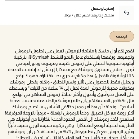
إسترجاع سهل
يمكنك إرجاع هذا المنتج خلال 7 يومًا.
الوصف
نقدم لكم أول ماسكارا ملائمة للرموش تعمل على تطويل الرموش
وتجعيدها ورفعها باستخدام عامل النمو النشط Symlash®، بتركيبة
أيكونية حقيقية! احصلي على رموش كثيفة ومرفرفة وبانورامية في
ثوانٍ... حسّني مستوى رموشك مع ماسكارا إتريتش اند إيليفيت الجديدة
كليًا (و أيقونة بالفعل). هذا مكياج سحري يجب اقتناؤه، فهو لا يرفع
ويطيل فقط للحصول على تأثير واسع النطاق - ولكنه يغطي رموشك
بمكونات محببة للرموش لمدة تصل إلى 14 ساعة من الثبات* ويساعدك
على العمل نحو أقوى وأطول وأكثر امتلاءً. رموش المظهر. في الواقع،
قال 76% من المستهلكين أن حالة رموشهم الطبيعية تحسنت بعد 6
أسابيع*... ونعتقد أن هذا أمر مميز جدًا! في الأساس، ستصبح رموشك
أكثر روعة مع كل تطبيق. وداعاً للرموش الباهتة – مرحباً بالروعة المرفرفة!
استعدي لأخذ رموشك إلى أقصى الحدود! أحدث ابتكاراتنا من أيكونيك هي
الطريقة الحديثة لوضع الماسكارا - وهي تركيبة خفيفة الوزن تضيف تأثيرًا -
وتثري الرموش مع كل تطبيق؛ قال 74% من المستهلكين أن رموشهم
بدت أكثر صحة بعد 6 أسابيع*. إنها الماسكارا التي تستمر في العطاء!