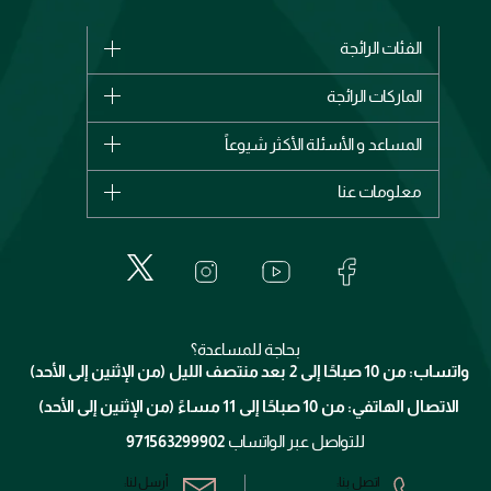
الفئات الرائجة
الماركات
الماركات الرائجة
وصل حديثاً
شانيل
المساعد و الأسئلة الأكثر شيوعاً
الأكثر مبيعاً
ديور
اشترِ بطاقة هدية
حسابك
معلومات عنا
بربري
عطور
الطلبات
إيف سان لوران
حول وجوه
المكياج
الأسئلة الأكثر شيوعاً
لانكوم
خدمات المعارض
العناية بالبشرة
الدفع
جيفنشي
تواصل معنا
للإستحمام والجسم
شارك مع أصدقائك
ميك اب فور ايفر
منصّة شبكة الشركاء
العناية بالشعر
التوصيل
كلارنس
انضموا لفيسز
بحاجة للمساعدة؟
الإرجاع
واتساب: من 10 صباحًا إلى 2 بعد منتصف الليل (من الإثنين إلى الأحد)
برنامج الولاء ميوز
تتبع طلبك
الاتصال الهاتفي: من 10 صباحًا إلى 11 مساءً (من الإثنين إلى الأحد)
الشروط و الأحكام
محدد المتاجر
سياسة الخصوصية
للتواصل عبر الواتساب
971563299902
اتصل بنا:
أرسل لنا: