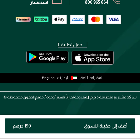
800 965 664
استفسار
حمل تطبيقنا
تفضيلات اللغة:
الإمارات
English
شركة مشاريع متضامنة ذ.م.م، المعروفة تجارياً باسم "وجوه". جميع الحقوق محفوظة ©
أضف إلى حقيبة التسوق
⁦190⁩ درهم