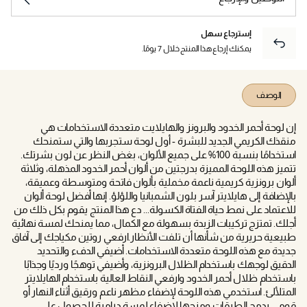
إسترجاع سهل
يمكنك إرجاع هذا المنتج خلال 7 يومًا.
الوصف
إن لوحة أحمر الخدود والبرونز والهايلايت متعددة الاستخدامات هي
منقذك الكريمي الجديد للبشرة - أول لوحة ستجربها والتي ستمنحك
استخدامًا بنسبة 100% على جميع الألوان، بغض النظر عن لون بشرتك.
تتميز هذه اللوحة المميزة بدرجتين من ألوان أحمر الخدود المذهلة، وثلاثة
ألوان برونزية كريمية ناعمة مخملية بألوان فاتحة ومتوسطة وعميقة،
بالإضافة إلى هايلايتر آسر بلون الشمبانيا واللؤلؤ. إنها أفضل لوحة ألوان
للاعتماد على نمط حياة الفتاة الكسولة... دع هذا المنتج يقوم بكل ذلك من
أجلك. تمتزج تركيبات الزبدة بسهولة مع الكمال، مما يمنحك لمسة نهائية
طبيعية حريرية من شأنها أن تلفت الأنظار.ارفعي روتين مكياجك إلى آفاق
جديدة مع هذه اللوحة متعددة الاستخدامات. أضيفي الدفء والتحديد
الدقيق لوجهك باستخدام الظلال البرونزية، وأضيفي توهجًا ورديًا وجذابًا
باستخدام ظلال أحمر الخدود وارفعي النقاط العالية باستخدام الهايلايتر
المتلألئ. استخدمي هذه اللوحة لإضفاء مظهر ناعم ورقيق أثناء النهار أو
قومي بدمج الطبقات ومزجها لإضفاء لمسة درامية للحصول على