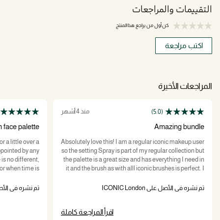
التقييمات والمراجعات
كن أول من يراجع هذا المنتج
اكتب مراجعة
المراجعات الأخيرة
منذ 4 أشهر
(5.0)
 face palette
Amazing bundle
 a little over a
Absolutely love this! I am a regular iconic makeup user
ppointed by any
so the setting Spray is part of my regular collection but
the palette is a great size and has everything I need in
for when time is
it and the brush as with alll iconic brushes is perfect. I
ake-up, make-up
especially love that when travelling or away from
. Totally love it.
home this palette will be perfect for blush, highlight
تم نشره في الأصل على ICONIC London
تم نشره في الأصل على on
and contour. Great buy!
اقرأ المراجعة كاملة