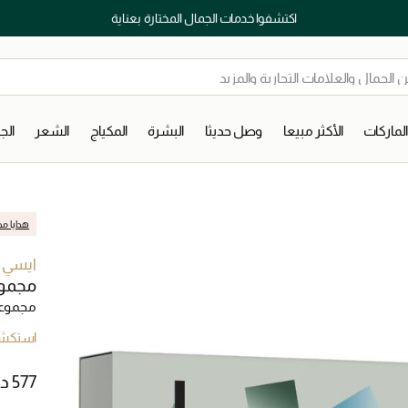
اكتشفوا خدمات الجمال المختارة بعناية
لماركات
الأكثر مبيعا
وصل حديثا
البشرة
المكياج
الشعر
ال
هدايا مج
ايسي م
مجموع
مجموعات
استكشف