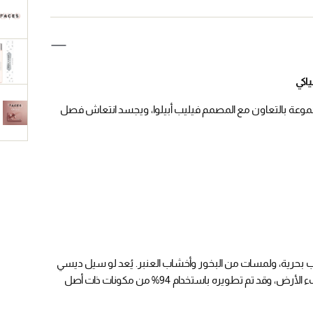
اكي
لمجموعة بالتعاون مع المصمم فيليب أبيلوا، ويجسد انتعاش فصل
بحرية، ولمسات من البخور وأخشاب العنبر. يُعد لو سيل ديسي
أو دو بارفان عطراً نباتياً ذا طابع خشبي بحري، يمزج بين انتعاش البحر ودفء الأرض، وقد تم تطويره باستخدام 94% من مكونات ذات أصل