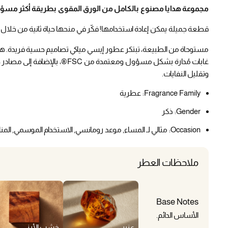
مجموعة هدايا مصنوع بالكامل من الورق المقوى بطريقة أكثر مسؤو
قطعة جميلة يمكن إعادة استخدامها! فكّر في منحها حياة ثانية من خلال إعاد
مستوحاة من الطبيعة، تبتكر عطور إيسي مياكي تصاميم حسية فريدة. هذ
غابات مُدارة بشكل مسؤول ومعتمدة م
وتقليل النفايات.
Fragrance Family:
عطرية
Gender:
ذكر
Occasion:
مثالي لـ المساء, موعد رومانسي, الاستخدام الموسمي, المن
ملاحظات العطر
Base Notes
الأساس الدائم.
عنبر
خشب الأرز