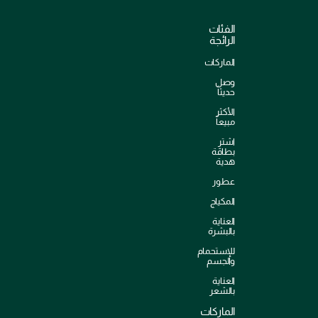
الفئات
الرائجة
الماركات
وصل
حديثاً
الأكثر
مبيعاً
اشترِ
بطاقة
هدية
عطور
المكياج
العناية
بالبشرة
للإستحمام
والجسم
العناية
بالشعر
الماركات