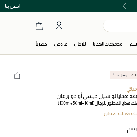
اتصل بنا
اشتري الآن و ادفع لاحقاً مع تابي و تمارا!
جسم
مجموعات الهدايا
للرجال
عروض
حصرياً
انية
وصل حديثاً
ياكي
ة هدايا لو سيل ديسي أو دو برفان
 هدايا العطور للرجال
(100ml+50ml+10ml)
 نغمات العطور