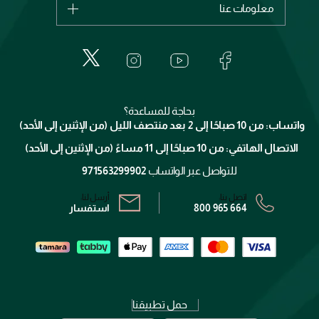
معلومات عنا
بربري
عطور
الطلبات
إيف سان لوران
حول وجوه
المكياج
الأسئلة الأكثر شيوعاً
لانكوم
خدمات المعارض
العناية بالبشرة
الدفع
جيفنشي
تواصل معنا
للإستحمام والجسم
شارك مع أصدقائك
ميك اب فور ايفر
منصّة شبكة الشركاء
العناية بالشعر
التوصيل
كلارنس
انضموا لفيسز
بحاجة للمساعدة؟
الإرجاع
واتساب: من 10 صباحًا إلى 2 بعد منتصف الليل (من الإثنين إلى الأحد)
برنامج الولاء ميوز
تتبع طلبك
الاتصال الهاتفي: من 10 صباحًا إلى 11 مساءً (من الإثنين إلى الأحد)
الشروط و الأحكام
محدد المتاجر
سياسة الخصوصية
للتواصل عبر الواتساب
971563299902
اتصل بنا:
أرسل لنا:
800 965 664
استفسار
حمل تطبيقنا