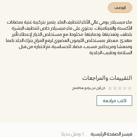
الوصف
ماء ميسيلار يومي عالي الأداء لتنظيف الماء. يتميز بتركيبة غنية بمضادات
الأكسدة والفيتامينات. يحتوي على ماء ميسيلار خاص لتنظيف البشرة
بلطف، وتغذيتها، وحمايتها. مخلوط مع مستخلص الخيار لإعطاء تأثير
مهدئ. معطر بمستخلص الليمون العضوي لرفع المزاج.يترك الجلد ناعما
ومنعشا ومريحاغير مسبب، مضاد للحساسية، تم اختباره من قبل
السلامة وطبيب الجلدية
التقييمات والمراجعات
كن أول من يراجع هذا المنتج
اكتب مراجعة
فيسز الصفحة الرئيسية
وصل حديثا