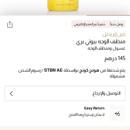
وصل حديثاً
حصرياً عبر المتجر الإلكتروني
جين إيريديل
منظف الوجه بيوتي بري
غسول ومنظف الوجه
يتم شحنها من
هونج كونج
بواسطة
STBN AE
|
رسوم الشحن
مشمولة
التوصيل والإرجاع
Easy Return
لا يمكن إسترجاع هذا المنتج