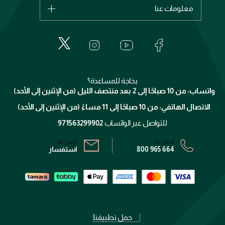
اشترِ بطاقة هدية
حسابك
معلومات عنا
بربري
عطور
الطلبات
إيف سان لوران
حول وجوه
المكياج
الأسئلة الأكثر شيوعاً
لانكوم
خدمات المعارض
العناية بالبشرة
الدفع
جيفنشي
تواصل معنا
للإستحمام والجسم
شارك مع أصدقائك
ميك اب فور ايفر
منصّة شبكة الشركاء
العناية بالشعر
التوصيل
كلارنس
انضموا لفيسز
بحاجة للمساعدة؟
الإرجاع
واتساب: من 10 صباحًا إلى 2 بعد منتصف الليل (من الإثنين إلى الأحد)
برنامج الولاء ميوز
تتبع طلبك
الاتصال الهاتفي: من 10 صباحًا إلى 11 مساءً (من الإثنين إلى الأحد)
الشروط و الأحكام
محدد المتاجر
سياسة الخصوصية
للتواصل عبر الواتساب
971563299902
اتصل بنا:
أرسل لنا:
800 965 664
استفسار
حمل تطبيقنا