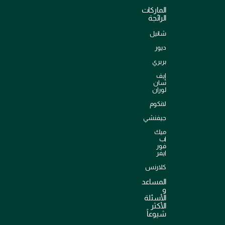
الماركات
الرائجة
شانيل
ديور
بربري
إيف
سان
لوران
لانكوم
جيفنشي
ميك
اب
فور
ايفر
كلارنس
المساعد
و
الأسئلة
الأكثر
شيوعاً