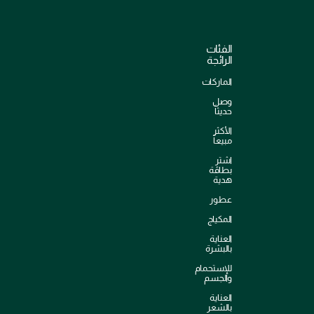
الفئات
الرائجة
الماركات
وصل
حديثاً
الأكثر
مبيعاً
اشترِ
بطاقة
هدية
عطور
المكياج
العناية
بالبشرة
للإستحمام
والجسم
العناية
بالشعر