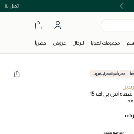
اتصل بنا
اشتري الآن و ادفع لاحقاً مع تابي و تمارا!
جسم
مجموعات الهدايا
للرجال
عروض
حصرياً
اً
حصرياً عبر المتجر الإلكتروني
ريديل
شفاه اس بي اف 15
فاه
Easy Return