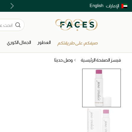
English
الإمارات
توصيل سريع على جميع الطلبات ما فوق 299 درهم
العطور
الجمال الكوري
ا
صيفكم، على طريقتكم
فيسز الصفحة الرئيسية
وصل حديثا