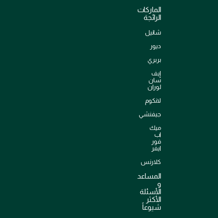
الماركات
الرائجة
شانيل
ديور
بربري
إيف
سان
لوران
لانكوم
جيفنشي
ميك
اب
فور
ايفر
كلارنس
المساعد
و
الأسئلة
الأكثر
شيوعاً