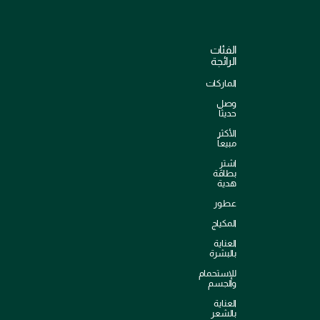
الفئات
الرائجة
الماركات
وصل
حديثاً
الأكثر
مبيعاً
اشترِ
بطاقة
هدية
عطور
المكياج
العناية
بالبشرة
للإستحمام
والجسم
العناية
بالشعر