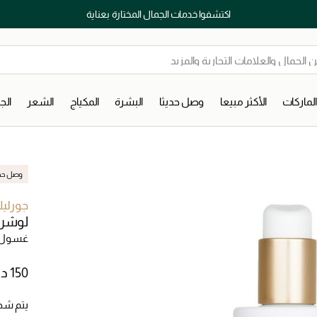
اكتشفوا خدمات الجمال المختارة بعناية
لماركات
الأكثر مبيعا
وصل حديثا
البشرة
المكياج
الشعر
ال
وصل حديث
جورلي
لوشن 
غسول 
يتم شح