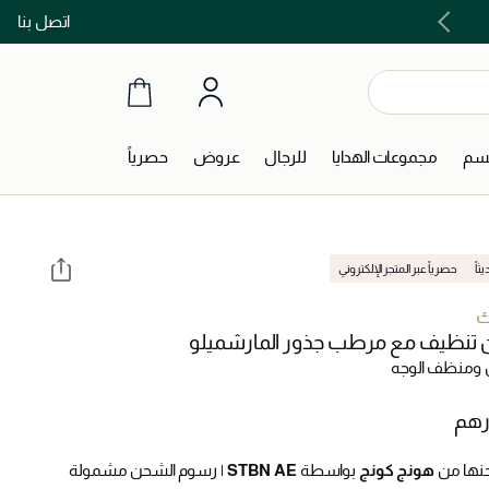
اتصل بنا
اشتري الآن و ادفع لاحقاً مع تابي و تمارا!
جسم
مجموعات الهدايا
للرجال
عروض
حصرياً
اً
حصرياً عبر المتجر الإلكتروني
ك
تنظيف مع مرطب جذور المارشميلو
ومنظف الوجه
نها من
هونج كونج
بواسطة
STBN AE
|
رسوم الشحن مشمولة