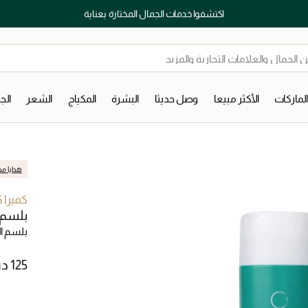
اكتشفوا خدمات الجمال المختارة بعناية
لماركات
الأكثر مبيعا
وصل حديثا
البشرة
المكياج
الشعر
ال
هدايا مج
كميرا
بلسم م
بلسم ا