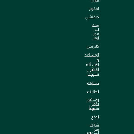
لوران
لانكوم
جيفنشي
ميك
اب
فور
ايفر
كلارنس
المساعد
و
الأسئلة
الأكثر
شيوعاً
حسابك
الطلبات
الأسئلة
الأكثر
شيوعاً
الدفع
شارك
مع
أصدقائك