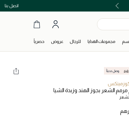
اتصل بنا
اشتري الآن و ادفع لاحقاً مع تابي و تمارا!
جسم
مجموعات الهدايا
للرجال
عروض
حصرياً
انية
وصل حديثاً
 كوزميتكس
رمم الشعر بجوز الهند وزبدة الشيا
لشعر