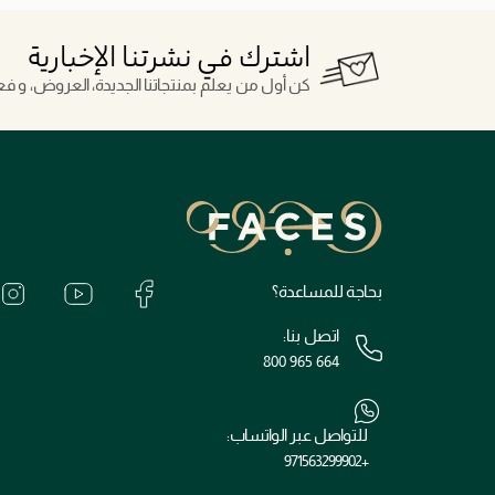
اشترك في نشرتنا الإخبارية
كن أول من يعلم بمنتجاتنا الجديدة، العروض، و فعال
بحاجة للمساعدة؟
اتصل بنا:
800 965 664
للتواصل عبر الواتساب:
+971563299902