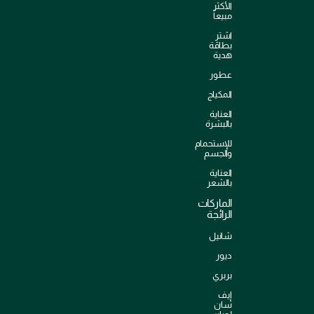
الأكثر
مبيعاً
اشترِ
بطاقة
هدية
عطور
المكياج
العناية
بالبشرة
للإستحمام
والجسم
العناية
بالشعر
الماركات
الرائجة
شانيل
ديور
بربري
إيف
سان