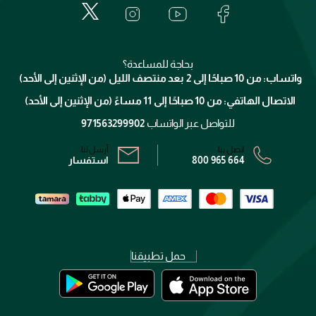
لانكوم
خدمات المعارض
العناية بالبشرة
الدفع
جيفنشي
تواصل معنا
للإستحمام والجسم
شارك مع أصدقائك
ميك اب فور ايفر
منصّة شبكة الشركاء
العناية بالشعر
التوصيل
كلارنس
انضموا لفيسز
بحاجة للمساعدة؟
الإرجاع
واتساب: من 10 صباحًا إلى 2 بعد منتصف الليل (من الإثنين إلى الأحد)
برنامج الولاء ميوز
تتبع طلبك
الاتصال الهاتفي: من 10 صباحًا إلى 11 مساءً (من الإثنين إلى الأحد)
الشروط و الأحكام
محدد المتاجر
سياسة الخصوصية
للتواصل عبر الواتساب
971563299902
اتصل بنا:
أرسل لنا:
800 965 664
استفسار
حمل تطبيقنا