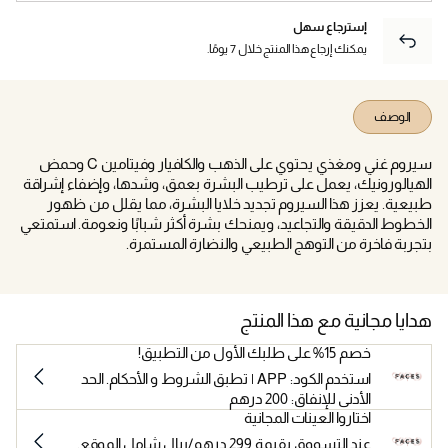
إسترجاع سهل
يمكنك إرجاع هذا المنتج خلال 7 يومًا.
الوصف
سيروم غني ومغذي يحتوي على الذهب والكافيار وفيتامين C وحمض
الهيالورونيك، يعمل على ترطيب البشرة بعمق، وشدها، وإضفاء إشراقة
طبيعية. يعزز هذا السيروم تجديد خلايا البشرة، مما يقلل من ظهور
الخطوط الدقيقة والتجاعيد، ويمنحك بشرة أكثر شبابًا ونعومة. استمتعي
بتجربة فاخرة من التوهج الطبيعي والنضارة المستمرة.
هدايا مجانية مع هذا المنتج
خصم 15% على طلبك الأول من التطبيق!
استخدم الكود: APP | تطبق الشروط و الأحكام. الحد
الأدنى للإنفاق: 200 درهم
اختاروا العينات المجانية
عند التسووق بقيمة 299 درهم/ريال شامل الموقع.