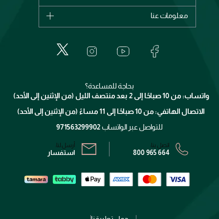
ديور
اشترِ بطاقة هدية
حسابك
معلومات عنا
بربري
عطور
الطلبات
إيف سان لوران
حول وجوه
المكياج
الأسئلة الأكثر شيوعاً
لانكوم
خدمات المعارض
العناية بالبشرة
الدفع
جيفنشي
تواصل معنا
للإستحمام والجسم
شارك مع أصدقائك
ميك اب فور ايفر
منصّة شبكة الشركاء
العناية بالشعر
التوصيل
كلارنس
انضموا لفيسز
بحاجة للمساعدة؟
الإرجاع
واتساب: من 10 صباحًا إلى 2 بعد منتصف الليل (من الإثنين إلى الأحد)
برنامج الولاء ميوز
تتبع طلبك
الاتصال الهاتفي: من 10 صباحًا إلى 11 مساءً (من الإثنين إلى الأحد)
الشروط و الأحكام
محدد المتاجر
سياسة الخصوصية
للتواصل عبر الواتساب
971563299902
اتصل بنا:
أرسل لنا:
800 965 664
استفسار
حمل تطبيقنا