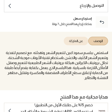
التوصيل والإرجاع
إسترجاع سهل
يمكنك إرجاع هذا المنتج خلال 7 يومًا.
الوصف
عن الماركة
استمتعي ببلسم سموذ اغين لتنعيم الشعر وتهدئته. مع تصميم لتغذية
وتنعيم الشعر الكثيف والخشن باستخدام تقنية الأيونات موجبة الشحنة،
تحاكي بروتينات الكيراتين هيكلة بروتينات الشعر الطبيعية لتنعيم وصقل
الأماكن اللازمة بانسيابية. هذا البلسم الذي يعمل بكفاءة يقدم أيضاً طبقة
من الحماية لإغلاق سطح الأطراف المقصفة والمكسرة وتقليل مظهر
النفشة والتطاير.
هدايا مجانية مع هذا المنتج
خصم 15% على طلبك الأول من التطبيق!
استخدم الكود: APP | تطبق الشروط و الأحكام. الحد