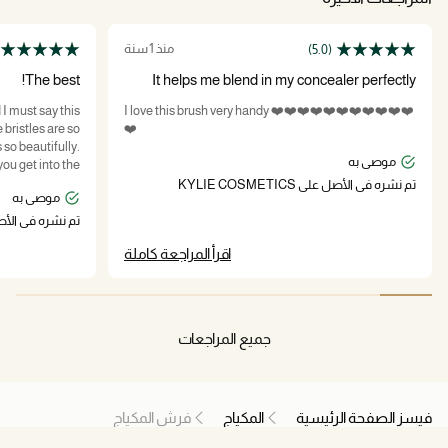
منذ 1 سنة
(5.0)
The best!
It helps me blend in my concealer perfectly
 I must say this
I love this brush very handy ❤️❤️❤️❤️❤️❤️❤️❤️❤️❤️❤️
 bristles are so
❤️
so beautifully.
موصى به
you get into the
 your concealer
تم نشره في الأصل على KYLIE COSMETICS
موصى به
now try the face
for the skin tint.
تم نشره في الأصل على ICS
اقرأ المراجعة كاملة
جميع المراجعات
فيسز الصفحة الرئيسية
المكياج
فرش المكياج