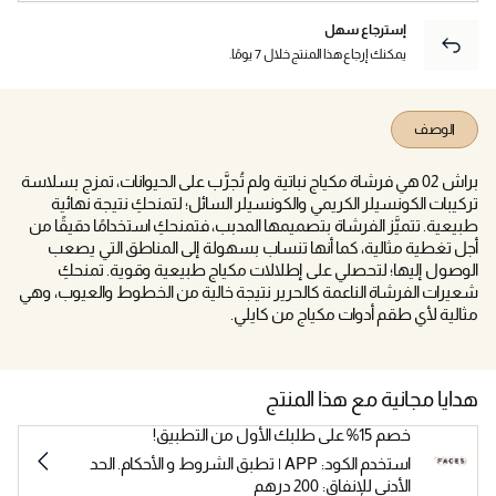
إسترجاع سهل
يمكنك إرجاع هذا المنتج خلال 7 يومًا.
الوصف
براش 02 هي فرشاة مكياج نباتية ولم تُجرَّب على الحيوانات، تمزج بسلاسة
تركيبات الكونسيلر الكريمي والكونسيلر السائل؛ لتمنحكِ نتيجة نهائية
طبيعية. تتميَّز الفرشاة بتصميمها المدبب، فتمنحكِ استخدامًا دقيقًا من
أجل تغطية مثالية، كما أنها تنساب بسهولة إلى المناطق التي يصعب
الوصول إليها؛ لتحصلي على إطلالات مكياج طبيعية وقوية. تمنحكِ
شعيرات الفرشاة الناعمة كالحرير نتيجة خالية من الخطوط والعيوب، وهي
مثالية لأي طقم أدوات مكياج من كايلي.
هدايا مجانية مع هذا المنتج
خصم 15% على طلبك الأول من التطبيق!
استخدم الكود: APP | تطبق الشروط و الأحكام. الحد
الأدنى للإنفاق: 200 درهم