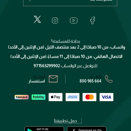
عطور
الطلبات
إيف سان لوران
حول وجوه
المكياج
الأسئلة الأكثر شيوعاً
لانكوم
خدمات المعارض
العناية بالبشرة
الدفع
جيفنشي
تواصل معنا
للإستحمام والجسم
شارك مع أصدقائك
ميك اب فور ايفر
منصّة شبكة الشركاء
العناية بالشعر
التوصيل
كلارنس
انضموا لفيسز
بحاجة للمساعدة؟
الإرجاع
واتساب: من 10 صباحًا إلى 2 بعد منتصف الليل (من الإثنين إلى الأحد)
برنامج الولاء ميوز
تتبع طلبك
الاتصال الهاتفي: من 10 صباحًا إلى 11 مساءً (من الإثنين إلى الأحد)
الشروط و الأحكام
محدد المتاجر
سياسة الخصوصية
للتواصل عبر الواتساب
971563299902
اتصل بنا:
أرسل لنا:
800 965 664
استفسار
حمل تطبيقنا