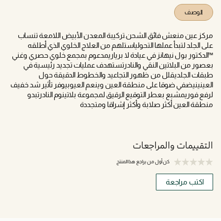
الوصف
مركز عين منعش فائق الشحن.تركيبة المعدن الأبيض اللامعة تنساب
على الجلد لتبدأ عملها التحولياستلهم من العلاج الخلوي الذي أطلقه
™الدكتور بول نيهانز في عيادة لا برياريمدعوم بمجمع خلوي حصري وغني
بعصور من البلاتين النقي والنادرتستهدف عمليات تجديد رئيسية في
طبقات الجلديقلل من ظهور التجاعيد والخطوط الدقيقة حول
العينينيضفي ضوقا على منطقة العين وينعم العيوبيوفر تأثير شد خفيف
لرفع فوريمشبع بعطر التوقيع الرقيق لمجموعة بلاتينوم النادرتبدو
منطقة العين أكثر صلابة وأكثر إشراقا ومتجددة
التقييمات والمراجعات
كن أول من يراجع هذا المنتج
اكتب مراجعة