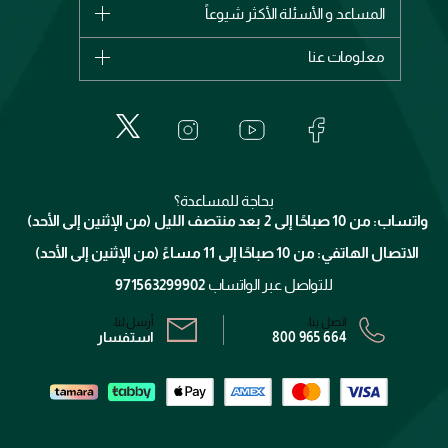
شانيل
المساعد و الأسئلة الأكثر شيوعاً
الأكثر مبيعاً
ديور
اشترِ بطاقة هدية
حسابك
معلومات عنا
بربري
عطور
الطلبات
إيف سان لوران
حول وجوه
المكياج
الأسئلة الأكثر شيوعاً
لانكوم
خدمات المعارض
العناية بالبشرة
الدفع
جيفنشي
تواصل معنا
للإستحمام والجسم
شارك مع أصدقائك
ميك اب فور ايفر
منصّة شبكة الشركاء
العناية بالشعر
التوصيل
كلارنس
انضموا لفيسز
بحاجة للمساعدة؟
الإرجاع
واتساب: من 10 صباحًا إلى 2 بعد منتصف الليل (من الإثنين إلى الأحد)
برنامج الولاء ميوز
تتبع طلبك
الاتصال الهاتفي: من 10 صباحًا إلى 11 مساءً (من الإثنين إلى الأحد)
الشروط و الأحكام
محدد المتاجر
سياسة الخصوصية
للتواصل عبر الواتساب
971563299902
اتصل بنا:
أرسل لنا:
800 965 664
استفسار