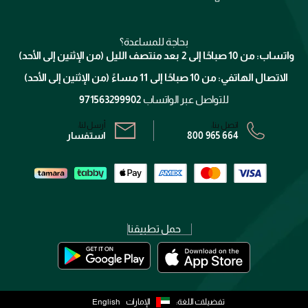
جيفنشي
تواصل معنا
للإستحمام والجسم
شارك مع أصدقائك
ميك اب فور ايفر
منصّة شبكة الشركاء
العناية بالشعر
التوصيل
كلارنس
انضموا لفيسز
بحاجة للمساعدة؟
الإرجاع
واتساب: من 10 صباحًا إلى 2 بعد منتصف الليل (من الإثنين إلى الأحد)
برنامج الولاء ميوز
تتبع طلبك
الاتصال الهاتفي: من 10 صباحًا إلى 11 مساءً (من الإثنين إلى الأحد)
الشروط و الأحكام
محدد المتاجر
سياسة الخصوصية
للتواصل عبر الواتساب
971563299902
اتصل بنا:
أرسل لنا:
800 965 664
استفسار
حمل تطبيقنا
تفضيلات اللغة:
الإمارات
English