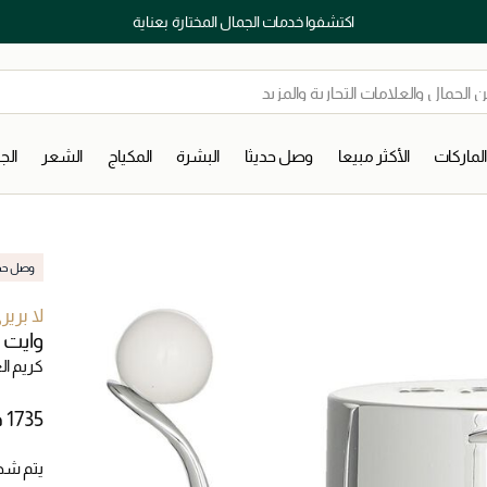
اكتشفوا خدمات الجمال المختارة بعناية
لماركات
الأكثر مبيعا
وصل حديثا
البشرة
المكياج
الشعر
ال
وصل حديث
لا برير
وايت ك
كريم ال
يتم شح