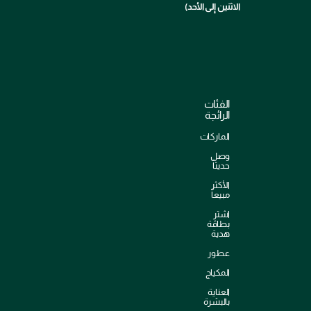
الاثنين إلى الأحد)
الفئات
الرائجة
الماركات
وصل
حديثاً
الأكثر
مبيعاً
اشترِ
بطاقة
هدية
عطور
المكياج
العناية
بالبشرة