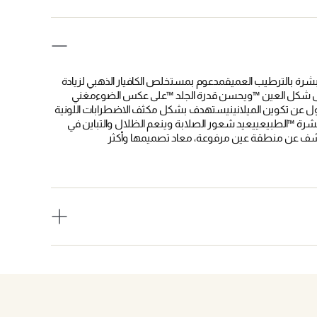
بشرة بالترطيب العميقمدعوم بمستخلص الكافيار الذهبي لزيادة
يصقل شكل العين ™ويحسن قدرة الجلد ™على عكس الضوءمغني
مسؤول عن تكوين الميلانينيستهدف بشكل مكثف الاضطرابات اللونية
لبشرة ™الطبيعييعيد شعور الصلابة وينعم الظلال والتباين في
شف عن منطقة عين مرفوعة، معاد تصميمها وأكثر