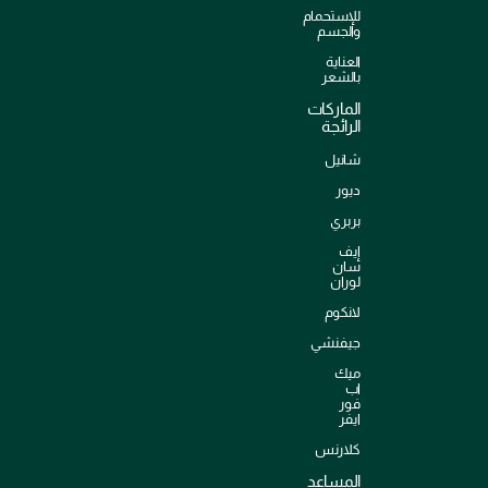
للإستحمام
والجسم
العناية
بالشعر
الماركات
الرائجة
شانيل
ديور
بربري
إيف
سان
لوران
لانكوم
جيفنشي
ميك
اب
فور
ايفر
كلارنس
المساعد