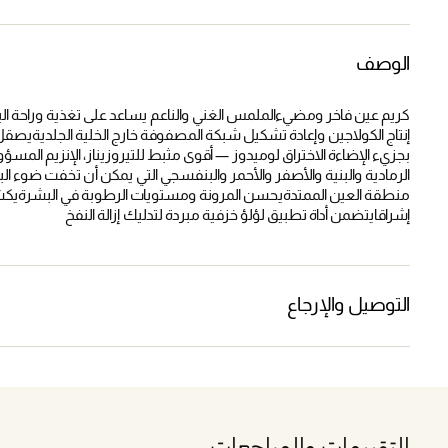
الوصف
كريم عين فاخر ومضيءالملمس الغني والناعم يساعد على تغذية وراحة ال
إنتاج الكولاجين وإعادة تشكيل شبكة المصفوفة خارج الخلية الجلدية
بجزيء الإضاءة الاختراق لوميدوز — أقوى مثبط للتيروزيناز، الإنزيم ال
الرمادية والبنية والأصفر والأحمر والبنفسجي التي يمكن أن تخفت ضوء ا
منطقة العين الممتدةيحسن المرونة ومستويات الرطوبة في البشرةيك
إشراقايتضمن أداة تطبيق لؤلؤ خزفية مبردة لتدليك إزالة النفخ
التوصيل والإرجاع
التقييمات والمراجعات