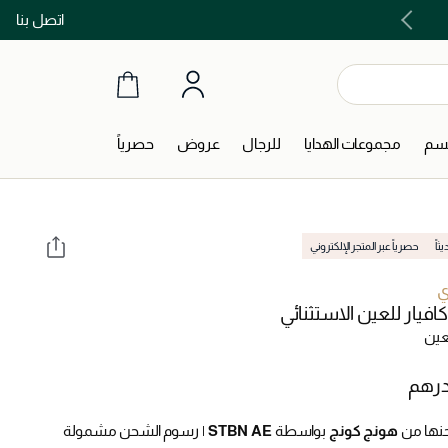
اتصل بنا
اشتري الآن و ادفع لاحقاً مع تابي و تمارا!
جسم
مجموعات الهدايا
للرجال
عروض
حصرياً
اً
حصرياً عبر المتجر الإلكتروني
ي
افيار للعين الاستثنائي
عين
نها من
هونج كونج
بواسطة
STBN AE
|
رسوم الشحن مشمولة