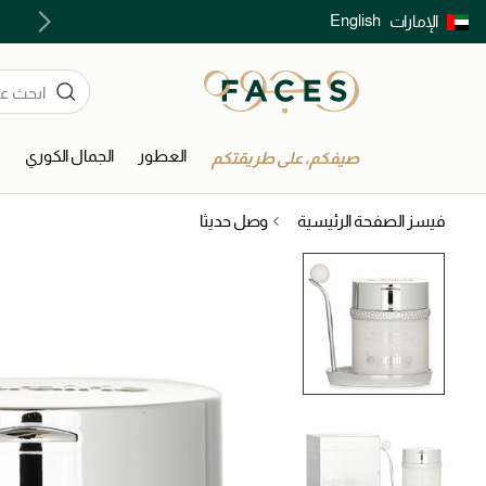
English
الإمارات
توصيل سريع على جميع الطلبات ما فوق 299 درهم
العطور
الجمال الكوري
ا
صيفكم، على طريقتكم
فيسز الصفحة الرئيسية
وصل حديثا