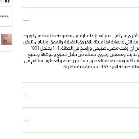
أخرى عن أنقى عبير لها إنها عبارة عن مجموعة متنوعة من الورود،
ات التي لا نهاية لها مليئة بالفروق الدقيقة والعمق والتباين، تنبض
نوتات الورد الكلاسيكية بالحياة مع شمس الربيع. "جوهر الورد، مكبر أكثر من أي وقت مضى، طبيعي وراسخ في الحداثة. [...] يحتفل 1001
متعددة ذات ازدهار زهري حديث ومنعش وجوي، ممثلة من خلال جميع وجوهها وجميع
عطور 1001 روزيز بإعادة اختراع المكونات الأيقونية لصناعة العطور حيث حرر صانعو العطور عملهم من
لهالة. صياغة الورد كقلب سيمفونية عطرية.