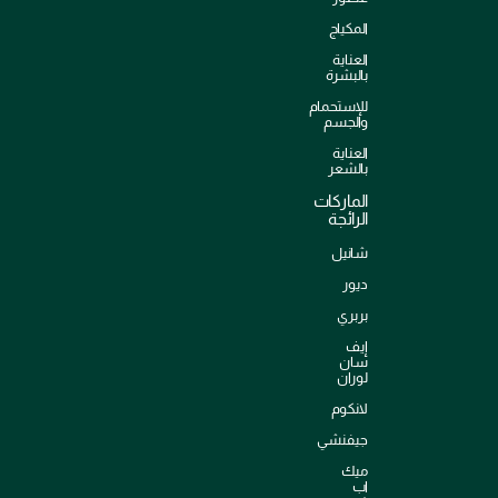
المكياج
العناية
بالبشرة
للإستحمام
والجسم
العناية
بالشعر
الماركات
الرائجة
شانيل
ديور
بربري
إيف
سان
لوران
لانكوم
جيفنشي
ميك
اب