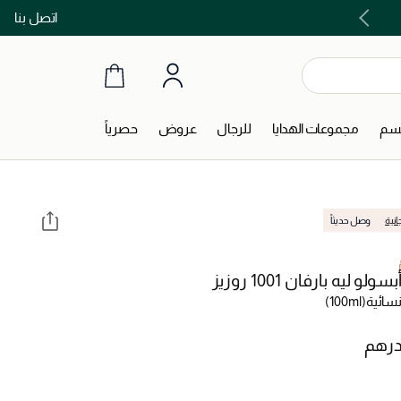
اتصل بنا
اشتري الآن و ادفع لاحقاً مع تابي و تمارا!
جسم
مجموعات الهدايا
للرجال
عروض
حصرياً
انية
وصل حديثاً
لو ليه بارفان 1001 روزيز
سائية
(100ml)