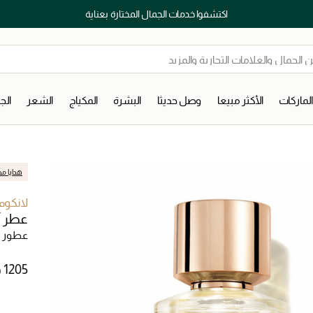
اكتشفوا خدمات الجمال المختارة بعناية
لماركات
الأكثر مبيعا
وصل حديثا
البشرة
المكياج
الشعر
ال
هدايا مج
لانكوم
عطر أبسو
عطور ن