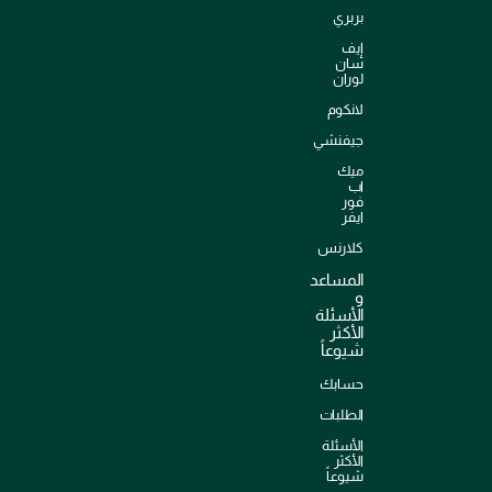
بربري
إيف
سان
لوران
لانكوم
جيفنشي
ميك
اب
فور
ايفر
كلارنس
المساعد
و
الأسئلة
الأكثر
شيوعاً
حسابك
الطلبات
الأسئلة
الأكثر
شيوعاً