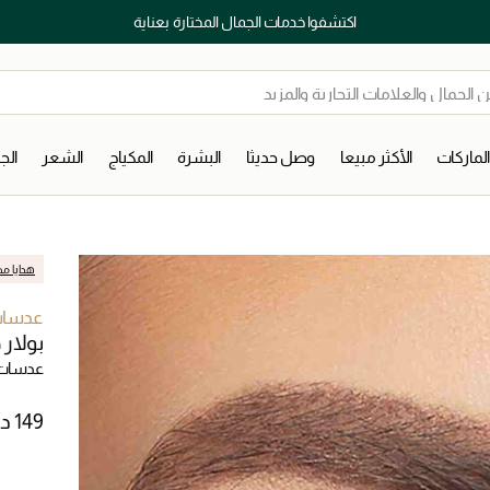
اكتشفوا خدمات الجمال المختارة بعناية
لماركات
الأكثر مبيعا
وصل حديثا
البشرة
المكياج
الشعر
ال
هدايا مج
عدسات 
بولار 
عدسات 