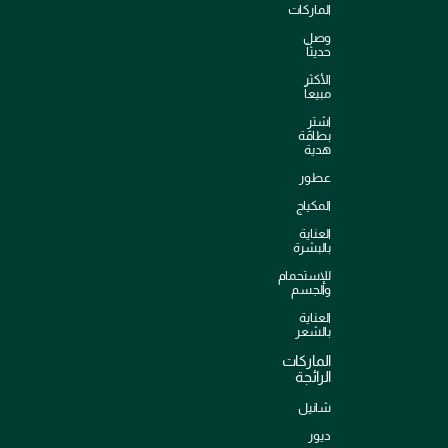
الماركات
وصل
حديثاً
الأكثر
مبيعاً
اشترِ
بطاقة
هدية
عطور
المكياج
العناية
بالبشرة
للإستحمام
والجسم
العناية
بالشعر
الماركات
الرائجة
شانيل
ديور