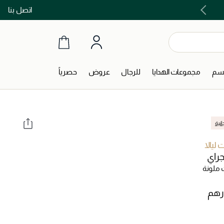
اتصل بنا
اشتري الآن و ادفع لاحقاً مع تابي و تمارا!
جسم
مجموعات الهدايا
للرجال
عروض
حصرياً
انية
ليالا
جراي
ملونة