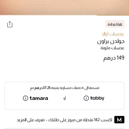
هدايا مجانية
عدسات ليالا
جولدن براون
عدسات ملونة
قسمها إلى 4 دفعات متساوية بقيمة
37.25
درهم
مع
أو
اكسب 142 نقطة من ميوز على طلبك -
تعرف على المزيد