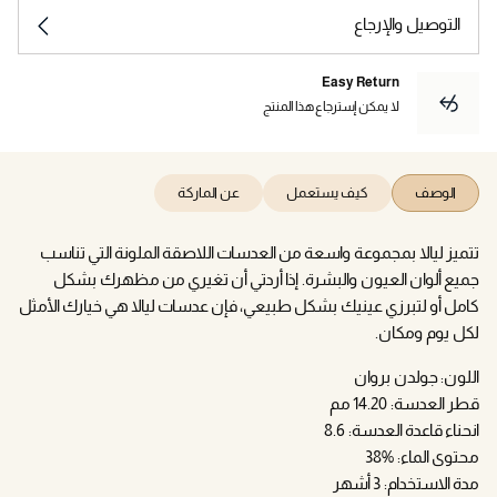
التوصيل والإرجاع
Easy Return
لا يمكن إسترجاع هذا المنتج
الوصف
كيف يستعمل
عن الماركة
تتميز ليالا بمجموعة واسعة من العدسات اللاصقة الملونة التي تناسب
جميع ألوان العيون والبشرة. إذا أردتي أن تغيري من مظهرك بشكل
كامل أو لتبرزي عينيك بشكل طبيعي، فإن عدسات ليالا هي خيارك الأمثل
لكل يوم ومكان.
اللون: جولدن بروان
قطر العدسة: 14.20 مم
انحناء قاعدة العدسة: 8.6
محتوى الماء: %38
مدة الاستخدام: 3 أشهر