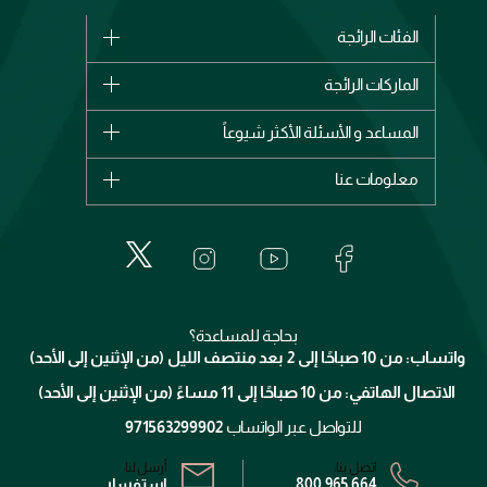
الفئات الرائجة
الماركات
الماركات الرائجة
وصل حديثاً
شانيل
المساعد و الأسئلة الأكثر شيوعاً
الأكثر مبيعاً
ديور
اشترِ بطاقة هدية
حسابك
معلومات عنا
بربري
عطور
الطلبات
إيف سان لوران
حول وجوه
المكياج
الأسئلة الأكثر شيوعاً
لانكوم
خدمات المعارض
العناية بالبشرة
الدفع
جيفنشي
تواصل معنا
للإستحمام والجسم
شارك مع أصدقائك
ميك اب فور ايفر
منصّة شبكة الشركاء
العناية بالشعر
التوصيل
كلارنس
انضموا لفيسز
بحاجة للمساعدة؟
الإرجاع
واتساب: من 10 صباحًا إلى 2 بعد منتصف الليل (من الإثنين إلى الأحد)
برنامج الولاء ميوز
تتبع طلبك
الاتصال الهاتفي: من 10 صباحًا إلى 11 مساءً (من الإثنين إلى الأحد)
الشروط و الأحكام
محدد المتاجر
سياسة الخصوصية
للتواصل عبر الواتساب
971563299902
اتصل بنا:
أرسل لنا:
800 965 664
استفسار