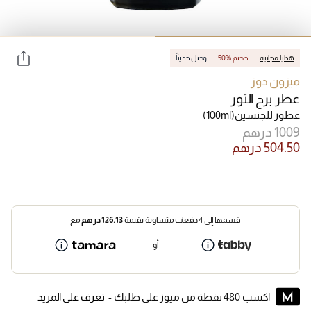
هدايا مجانية
50% خصم
وصل حديثاً
ميزون دوز
عطر برج الثور
عطور للجنسين
(100ml)
قسمها إلى 4 دفعات متساوية بقيمة
126.13
درهم
مع
أو
اكسب 480 نقطة من ميوز على طلبك -
تعرف على المزيد