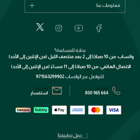
اشترِ بطاقة هدية
حسابك
معلومات عنا
بربري
عطور
الطلبات
إيف سان لوران
حول وجوه
المكياج
الأسئلة الأكثر شيوعاً
لانكوم
خدمات المعارض
العناية بالبشرة
الدفع
جيفنشي
تواصل معنا
للإستحمام والجسم
شارك مع أصدقائك
ميك اب فور ايفر
منصّة شبكة الشركاء
العناية بالشعر
التوصيل
كلارنس
انضموا لفيسز
بحاجة للمساعدة؟
الإرجاع
واتساب: من 10 صباحًا إلى 2 بعد منتصف الليل (من الإثنين إلى الأحد)
برنامج الولاء ميوز
تتبع طلبك
الاتصال الهاتفي: من 10 صباحًا إلى 11 مساءً (من الإثنين إلى الأحد)
الشروط و الأحكام
محدد المتاجر
سياسة الخصوصية
للتواصل عبر الواتساب
971563299902
اتصل بنا:
أرسل لنا:
800 965 664
استفسار
حمل تطبيقنا