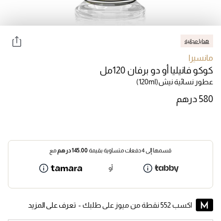
هدايا مجانية
مانسيرا
كوكو فانيليا أو دو برفان 120مل
عطور نسائية نيش
(120ml)
قسمها إلى 4 دفعات متساوية بقيمة
145.00
درهم
مع
أو
اكسب 552 نقطة من ميوز على طلبك -
تعرف على المزيد