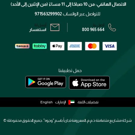
تتبع طلبك
الاتصال الهاتفي: من 10 صباحًا إلى 11 مساءً (من الإثنين إلى الأحد)
الشروط و الأحكام
محدد المتاجر
سياسة الخصوصية
للتواصل عبر الواتساب
971563299902
اتصل بنا:
أرسل لنا:
800 965 664
استفسار
حمل تطبيقنا
تفضيلات اللغة:
الإمارات
English
شركة مشاريع متضامنة ذ.م.م، المعروفة تجارياً باسم "وجوه". جميع الحقوق محفوظة ©