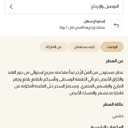
التوصيل والإرجاع
إسترجاع سهل
يمكنك إرجاع هذا المنتج خلال 7 يومًا.
الوصف
كيف يستعمل
عن الماركة
عن العطر
عطر مستوحى من الفنّ الزّخر تبدأ مقدّمته بمزيج استوائي من جوز الهند
والدّرّاق الأبيض ثم تأتي الطبقة الوسطى وتأسركم باليلانغ يلانغ وزهر
التياري والياسمين المصري. ويستمرّ السحر حتّى القاعدة المكوّنة من
فانيليا مدغشقر والمسك الأبيض
عائلة العطر
خشبي
المكونات الرئيسية