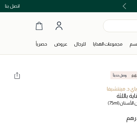
اتصل بنا
اشتري الآن و ادفع لاحقاً مع تابي و تمارا!
جسم
مجموعات الهدايا
للرجال
عروض
حصرياً
انية
وصل حديثاً
اي د. مينتشيفا
ية باللثة
الأسنان
(75ml)