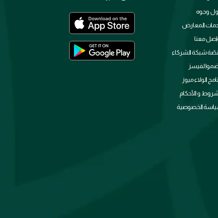
ل وجوه
مات المعارض
اصل معنا
صّة شبكة الشركاء
ضموا لفيسز
نامج الولاء ميوز
شروط و الأحكام
اسة الخصوصية