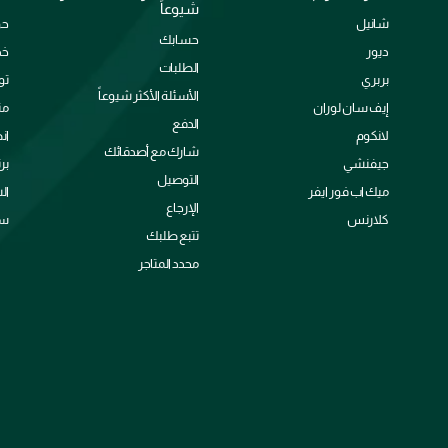
شيوعاً
شانيل
حو
حسابك
ديور
خد
الطلبات
بربري
تو
الأسئلة الأكثر شيوعاً
إيف سان لوران
من
الدفع
لانكوم
ان
شارك مع أصدقائك
جيفنشي
بر
التوصيل
ميك اب فور ايفر
ال
الإرجاع
كلارنس
سي
تتبع طلبك
محدد المتاجر