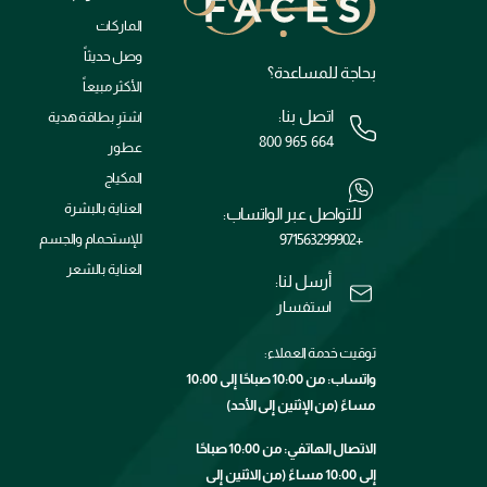
الماركات
وصل حديثاً
بحاجة للمساعدة؟
الأكثر مبيعاً
اتصل بنا:
اشترِ بطاقة هدية
800 965 664
عطور
المكياج
العناية بالبشرة
للتواصل عبر الواتساب:
+971563299902
للإستحمام والجسم
العناية بالشعر
أرسل لنا:
استفسار
توقيت خدمة العملاء:
واتساب: من 10:00 صباحًا إلى 10:00
مساءً (من الإثنين إلى الأحد)
الاتصال الهاتفي: من 10:00 صباحًا
إلى 10:00 مساءً (من الاثنين إلى