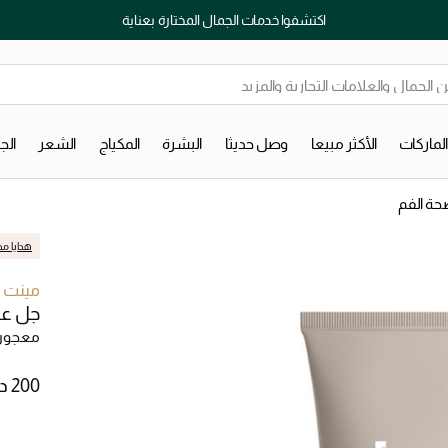
اكتشفوا خدمات الجمال المختارة بعناية
لماركات
الأكثر مبيعا
وصل حديثا
البشرة
المكياج
الشعر
ال
صحة الفم
هدايا مج
مينت ب
جل عنا
معجون 