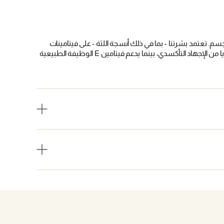
جسم. تعتمد بشرتنا - بما في ذلك أنسجة اللثة - على فيتامينات
معينة للحفاظ على قوتها وصحتها. يساعد فيتامين B12 على حماية الخلايا من الإجهاد التأكسدي، بينما يدعم فيتامين E الوظيفة الطبيعية