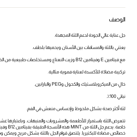
الوصف
جل عناية عالي الجودة لدعم اللثة المجهدة.
يعتني باللثة والمسافات بين الأسنان ويحميها بلطف.
مع فيتامين E وفيتامين B12 وزيت النعناع ومستخلصات طبيعية من الخيار والليمون.
تركيبة مضادّة للأكسدة لعناية فموية مثالية.
خالٍ من الميكروبلاستيك والكحول وPEG والبارابين.
نباتي 100٪.
لثة أكثر صحة بشكل ملحوظ وإحساس منعش في الفم.
تتعرض اللثة باستمرار للأطعمة والمشروبات والمنبهات. وباعتبارها غشاءً 
خصائص مضادة للبكتيريا. يلتصق قوام الجل باللثة بشكل مريح ويمكن و