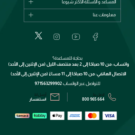
المساعد و الأسئلة الأكثر شيوعاً
الأكثر مبيعاً
ديور
اشترِ بطاقة هدية
حسابك
معلومات عنا
بربري
عطور
الطلبات
إيف سان لوران
حول وجوه
المكياج
الأسئلة الأكثر شيوعاً
لانكوم
خدمات المعارض
العناية بالبشرة
الدفع
جيفنشي
تواصل معنا
للإستحمام والجسم
شارك مع أصدقائك
ميك اب فور ايفر
منصّة شبكة الشركاء
العناية بالشعر
التوصيل
كلارنس
انضموا لفيسز
بحاجة للمساعدة؟
الإرجاع
واتساب: من 10 صباحًا إلى 2 بعد منتصف الليل (من الإثنين إلى الأحد)
برنامج الولاء ميوز
تتبع طلبك
الاتصال الهاتفي: من 10 صباحًا إلى 11 مساءً (من الإثنين إلى الأحد)
الشروط و الأحكام
محدد المتاجر
سياسة الخصوصية
للتواصل عبر الواتساب
971563299902
اتصل بنا:
أرسل لنا:
800 965 664
استفسار