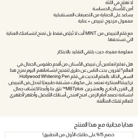
لا تهيّج في اللثة
آمن للأسنان الحساسة
يساعد على الحماية من التصبغات المستقبلية
مفعول مزدوج: تبييض + عناية
مع قلم التبييض من MINT أنت لا تُبيّض فقط بل تمنح ابتسامتك العناية
التي تستحقها.
معلومة مفيدة: حيث يلتقي التقليد بالابتكار
هل تعلم/تعلمين أن تبييض الأسنان من أقدم طقوس الجمال في
العالم؟ لقرون بحث الناس عن طرق لتفتيح ابتساماتهم. اليوم نمزج هذا
السعي الخالد بالعلم الحديث في قلم Hollywood Whitening Pen.
تركيبتنا المبتكرة تعتمد على مكونات مشتقة طبيعيًا لتدخل فن التبييض
إلى القرن الحادي والعشرين. MBTplus™ تثق بنا وأعدنا اكتشاف جمال
ابتسامة تصمد أمام الزمن. امنح/امنحي أسنانك الأفضل وأظهر/أظهري
للعالم ثقتك المتألقة.
هدايا مجانية مع هذا المنتج
خصم 15% على طلبك الأول من التطبيق!