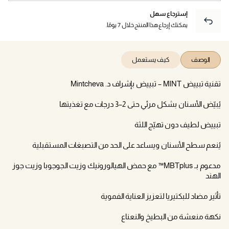
إسترجاع سهل
يمكنك إرجاع هذا المنتج خلال 7 يومًا.
الوصف
كيف يستعمل
تقنية تبييض MINT – تبييض بإشراف د. Mintcheva
يُبيّض الأسنان بشكل مرئي حتى 2–3 درجات مع تغذيتها
تبييض لطيف دون تهيّج اللثة
يُنعم سطح الأسنان ويساعد على الحد من التصبغات المستقبلية
مدعوم بـ MBTplus™ مع حمض الهيالورونيك وزيت الجوجوبا وزيت جوز
الهند
تأثير مضاد للبكتيريا لتعزيز العناية الفموية
نكهة منعشة من البطيخ والنعناع