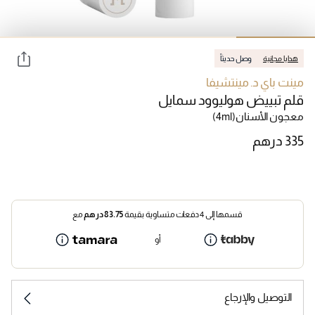
هدايا مجانية
وصل حديثاً
مينت باي د. مينتشيفا
قلم تبييض هوليوود سمايل
معجون الأسنان
(4ml)
قسمها إلى 4 دفعات متساوية بقيمة
83.75
درهم
مع
أو
التوصيل والإرجاع