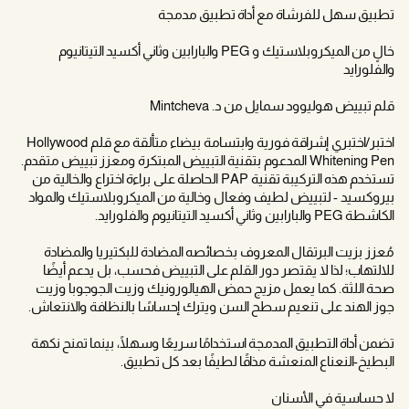
تطبيق سهل للفرشاة مع أداة تطبيق مدمجة
خالٍ من الميكروبلاستيك و PEG والبارابين وثاني أكسيد التيتانيوم
والفلورايد
قلم تبييض هوليوود سمايل من د. Mintcheva
اختبر/اختبري إشراقة فورية وابتسامة بيضاء متألقة مع قلم Hollywood
Whitening Pen المدعوم بتقنية التبييض المبتكرة ومعزز تبييض متقدم.
تستخدم هذه التركيبة تقنية PAP الحاصلة على براءة اختراع والخالية من
بيروكسيد - لتبييض لطيف وفعال وخالية من الميكروبلاستيك والمواد
الكاشطة PEG والبارابين وثاني أكسيد التيتانيوم والفلورايد.
مُعزز بزيت البرتقال المعروف بخصائصه المضادة للبكتيريا والمضادة
للالتهاب؛ لذا لا يقتصر دور القلم على التبييض فحسب، بل يدعم أيضًا
صحة اللثة. كما يعمل مزيج حمض الهيالورونيك وزيت الجوجوبا وزيت
جوز الهند على تنعيم سطح السن ويترك إحساسًا بالنظافة والانتعاش.
تضمن أداة التطبيق المدمجة استخدامًا سريعًا وسهلًا، بينما تمنح نكهة
البطيخ-النعناع المنعشة مذاقًا لطيفًا بعد كل تطبيق.
لا حساسية في الأسنان