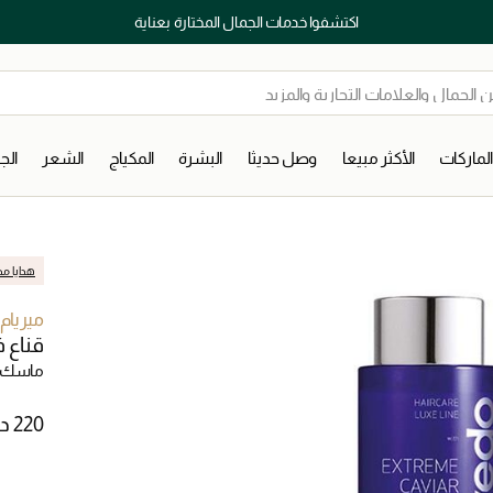
اكتشفوا خدمات الجمال المختارة بعناية
لماركات
الأكثر مبيعا
وصل حديثا
البشرة
المكياج
الشعر
ال
هدايا مج
ميريام
قناع ف
ماسك 