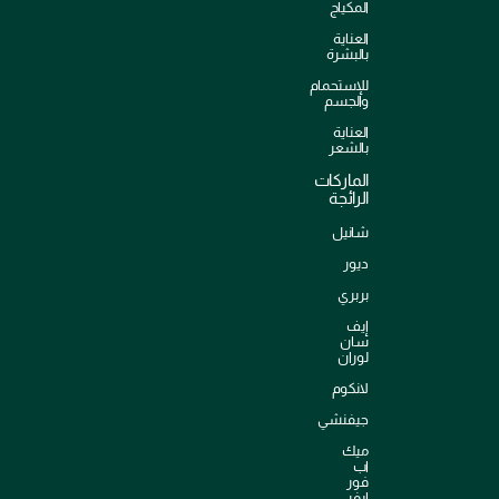
المكياج
العناية
بالبشرة
للإستحمام
والجسم
العناية
بالشعر
الماركات
الرائجة
شانيل
ديور
بربري
إيف
سان
لوران
لانكوم
جيفنشي
ميك
اب
فور
ايفر