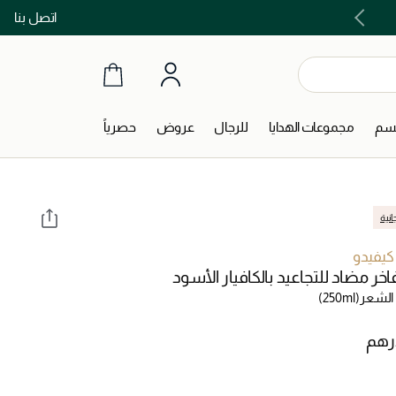
اتصل بنا
اشتري الآن و ادفع لاحقاً مع تابي و تمارا!
جسم
مجموعات الهدايا
للرجال
عروض
حصرياً
انية
 كيفيدو
اخر مضاد للتجاعيد بالكافيار الأسود
الشعر
(250ml)