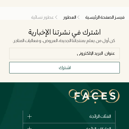
rom dusk till dawn.
فيسز الصفحة الرئيسية
العطور
عطور نسائية
اشترك في نشرتنا الإخبارية
كن أول من يعلم بمنتجاتنا الجديدة، العروض، و فعاليات المتاجر.
اشترك
الفئات الرائجة
الماركات
الماركات الرائجة