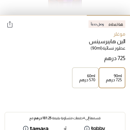
هدايا مجانية
وصل حديثاً
موغلر
الين هايبرسينس
عطور نسائية
(90ml)
60ml
90ml
⁦725⁩ درهم
⁦570⁩ درهم
قسمها إلى 4 دفعات متساوية بقيمة
181.25
درهم
مع
أو