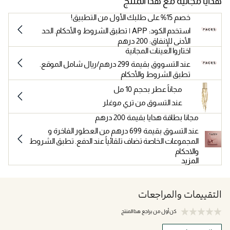
هدايا مجانية مع هذا المنتج
خصم 15% على طلبك الأول من التطبيق!
استخدم الكود: APP | تطبق الشروط و الأحكام. الحد
الأدنى للإنفاق: 200 درهم
اختاروا العينات المجانية
عند التسووق بقيمة 299 درهم/ريال شامل الموقع.
تطبق الشروط والأحكام
مجاناً عطر بحجم 10 مل
عند التسوق من تري موغلر
مجانا بطاقة هدايا بقيمة 200 درهم
عند التسوق بقيمة 699 درهم من العطور الفاخرة و
المجموعات الخاصة تضاف تلقائياً عند الدفع. تطبق الشروط
والاحكام
المزيد
التقييمات والمراجعات
كن أول من يراجع هذا المنتج