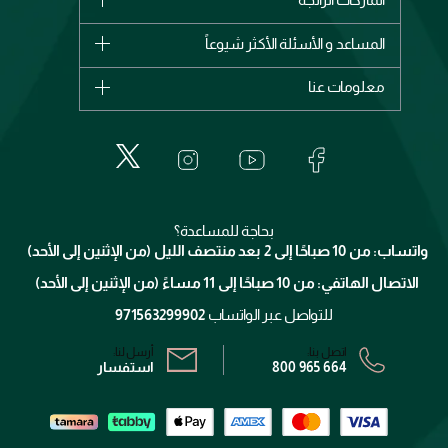
وصل حديثاً
شانيل
المساعد و الأسئلة الأكثر شيوعاً
الأكثر مبيعاً
ديور
اشترِ بطاقة هدية
حسابك
معلومات عنا
بربري
عطور
الطلبات
إيف سان لوران
حول وجوه
المكياج
الأسئلة الأكثر شيوعاً
لانكوم
خدمات المعارض
العناية بالبشرة
الدفع
جيفنشي
تواصل معنا
للإستحمام والجسم
شارك مع أصدقائك
ميك اب فور ايفر
منصّة شبكة الشركاء
العناية بالشعر
التوصيل
كلارنس
انضموا لفيسز
بحاجة للمساعدة؟
الإرجاع
واتساب: من 10 صباحًا إلى 2 بعد منتصف الليل (من الإثنين إلى الأحد)
برنامج الولاء ميوز
تتبع طلبك
الاتصال الهاتفي: من 10 صباحًا إلى 11 مساءً (من الإثنين إلى الأحد)
الشروط و الأحكام
محدد المتاجر
سياسة الخصوصية
للتواصل عبر الواتساب
971563299902
اتصل بنا:
أرسل لنا:
800 965 664
استفسار