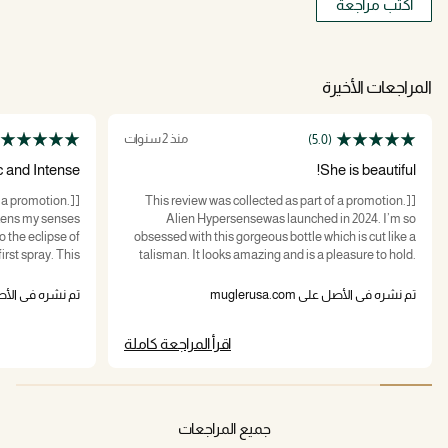
اكتب مراجعة
المراجعات الأخيرة
منذ 2 سنوات
(5.0)
c and Intense
She is beautiful!
f a promotion.]
[This review was collected as part of a promotion.]
akens my senses
Alien Hypersensewas launched in 2024. I’m so
o the eclipse of
obsessed with this gorgeous bottle which is cut like a
irst spray. This
talisman. It looks amazing and is a pleasure to hold.
 green mandarin
Very exotic, floral and juicy. Longevity is not too bad,
as I take in the
around 4-6 hours in my skin. In my opinion, it becomes
تم نشره في الأصل على muglerusa.com
تم نشره في الأصل على om
c layed against
much better and creamier after drying. If you liked the
OG Alien fragrance, you will probably like this one as
اقرأ المراجعة كاملة
ainst a bold and
well. Very interesting and beautiful fragrance. Check it
otic layers. The
out.
 a light shifting
ve it. It is long
جميع المراجعات
a fragrance that