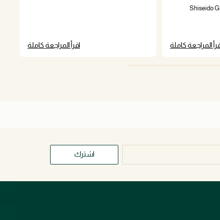
 الأصل على Shiseido Group
Germany Gm
قرأ المراجعة كاملة
اقرأ المراجعة كاملة
اشترك