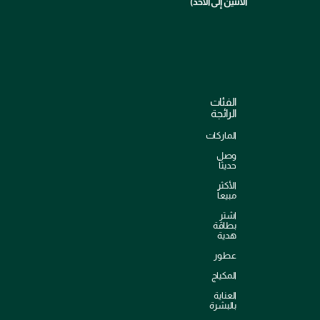
الاثنين إلى الأحد)
الفئات
الرائجة
الماركات
وصل
حديثاً
الأكثر
مبيعاً
اشترِ
بطاقة
هدية
عطور
المكياج
العناية
بالبشرة