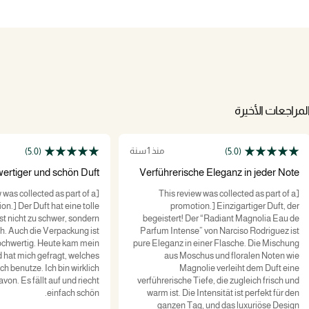
لمراجعات الأخيرة
منذ 1 سنة
(5.0)
(5.0)
ertiger und schön Duft
Verführerische Eleganz in jeder Note
w was collected as part of a
[This review was collected as part of a
on.] Der Duft hat eine tolle
promotion.] Einzigartiger Duft, der
ist nicht zu schwer, sondern
begeistert! Der “Radiant Magnolia Eau de
ch. Auch die Verpackung ist
Parfum Intense” von Narciso Rodriguez ist
ochwertig. Heute kam mein
pure Eleganz in einer Flasche. Die Mischung
 hat mich gefragt, welches
aus Moschus und floralen Noten wie
ch benutze. Ich bin wirklich
Magnolie verleiht dem Duft eine
von. Es fällt auf und riecht
verführerische Tiefe, die zugleich frisch und
einfach schön.
warm ist. Die Intensität ist perfekt für den
ganzen Tag, und das luxuriöse Design