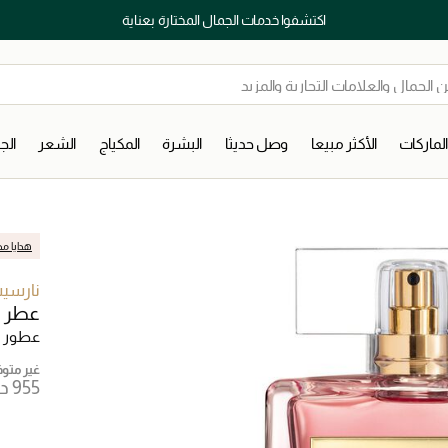
اكتشفوا خدمات الجمال المختارة بعناية
لماركات
الأكثر مبيعا
وصل حديثا
البشرة
المكياج
الشعر
ال
هدايا مج
نارسي
عطر ر
عطور ن
غير متوفر