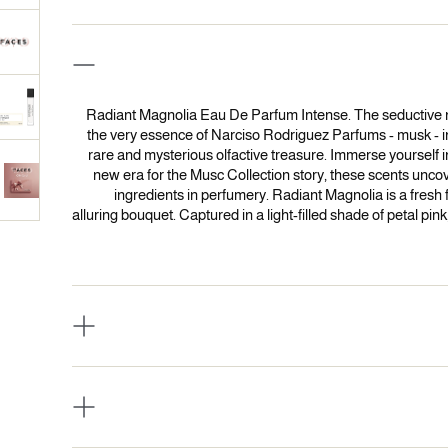
Radiant Magnolia Eau De Parfum Intense. The seductive 
the very essence of Narciso Rodriguez Parfums - musk - in 
rare and mysterious olfactive treasure. Immerse yourself i
new era for the Musc Collection story, these scents uncov
ingredients in perfumery. Radiant Magnolia is a fresh f
alluring bouquet. Captured in a light-filled shade of petal pi