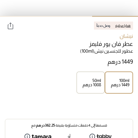
هدايا مجانية
وصل حديثاً
نيشان
عطر فان يور فليمز
عطور للجنسين نيش
(100ml)
50ml
100ml
⁦1449⁩ درهم
⁦1008⁩ درهم
قسمها إلى 4 دفعات متساوية بقيمة
362.25
درهم
مع
أو