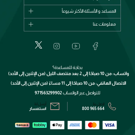
وصل حديثاً
شانيل
المساعد و الأسئلة الأكثر شيوعاً
الأكثر مبيعاً
ديور
اشترِ بطاقة هدية
حسابك
معلومات عنا
بربري
عطور
الطلبات
إيف سان لوران
حول وجوه
المكياج
الأسئلة الأكثر شيوعاً
لانكوم
خدمات المعارض
العناية بالبشرة
الدفع
جيفنشي
تواصل معنا
للإستحمام والجسم
شارك مع أصدقائك
ميك اب فور ايفر
منصّة شبكة الشركاء
العناية بالشعر
التوصيل
كلارنس
انضموا لفيسز
بحاجة للمساعدة؟
الإرجاع
واتساب: من 10 صباحًا إلى 2 بعد منتصف الليل (من الإثنين إلى الأحد)
برنامج الولاء ميوز
تتبع طلبك
الاتصال الهاتفي: من 10 صباحًا إلى 11 مساءً (من الإثنين إلى الأحد)
الشروط و الأحكام
محدد المتاجر
سياسة الخصوصية
للتواصل عبر الواتساب
971563299902
اتصل بنا:
أرسل لنا:
800 965 664
استفسار