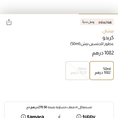
هدايا مجانية
وصل حديثاً
نيشان
كريدو
عطور للجنسين نيش
(50ml)
100ml
50ml
⁦1082⁩ درهم
⁦1528⁩ درهم
قسمها إلى 4 دفعات متساوية بقيمة
270.50
درهم
مع
أو