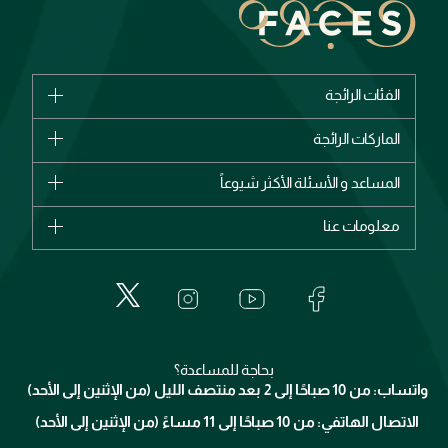
الفئات الرائجة
الماركات
الماركات الرائجة
وصل حديثاً
شانيل
المساعد و الأسئلة الأكثر شيوعاً
الأكثر مبيعاً
ديور
اشترِ بطاقة هدية
حسابك
معلومات عنا
بربري
عطور
الطلبات
إيف سان لوران
حول وجوه
المكياج
الأسئلة الأكثر شيوعاً
لانكوم
خدمات المعارض
العناية بالبشرة
الدفع
جيفنشي
تواصل معنا
للإستحمام والجسم
شارك مع أصدقائك
ميك اب فور ايفر
منصّة شبكة الشركاء
العناية بالشعر
التوصيل
كلارنس
انضموا لفيسز
بحاجة للمساعدة؟
الإرجاع
واتساب: من 10 صباحًا إلى 2 بعد منتصف الليل (من الإثنين إلى الأحد)
برنامج الولاء ميوز
تتبع طلبك
الاتصال الهاتفي: من 10 صباحًا إلى 11 مساءً (من الإثنين إلى الأحد)
الشروط و الأحكام
محدد المتاجر