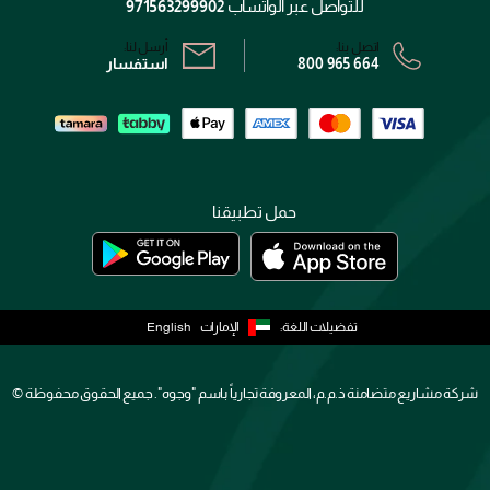
سياسة الخصوصية
للتواصل عبر الواتساب
971563299902
اتصل بنا:
أرسل لنا:
800 965 664
استفسار
حمل تطبيقنا
تفضيلات اللغة:
الإمارات
English
شركة مشاريع متضامنة ذ.م.م، المعروفة تجارياً باسم "وجوه". جميع الحقوق محفوظة ©