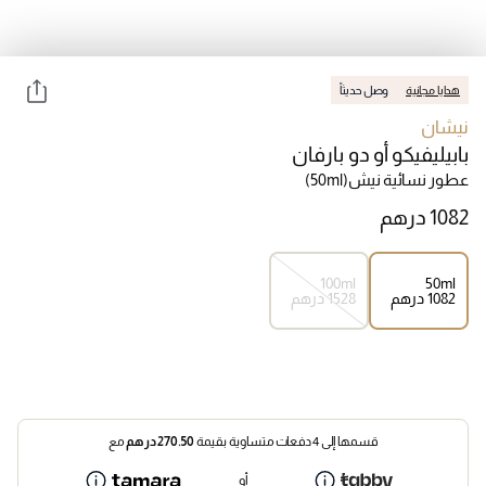
هدايا مجانية
وصل حديثاً
نيشان
بابيليفيكو أو دو بارفان
عطور نسائية نيش
(50ml)
100ml
50ml
⁦1082⁩ درهم
⁦1528⁩ درهم
قسمها إلى 4 دفعات متساوية بقيمة
270.50
درهم
مع
أو