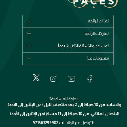
الفئات الرائجة
الماركات
الماركات الرائجة
وصل حديثاً
شانيل
المساعد و الأسئلة الأكثر شيوعاً
الأكثر مبيعاً
ديور
اشترِ بطاقة هدية
حسابك
معلومات عنا
بربري
عطور
الطلبات
إيف سان لوران
حول وجوه
المكياج
الأسئلة الأكثر شيوعاً
لانكوم
خدمات المعارض
العناية بالبشرة
الدفع
جيفنشي
تواصل معنا
للإستحمام والجسم
شارك مع أصدقائك
ميك اب فور ايفر
منصّة شبكة الشركاء
العناية بالشعر
التوصيل
كلارنس
انضموا لفيسز
بحاجة للمساعدة؟
الإرجاع
واتساب: من 10 صباحًا إلى 2 بعد منتصف الليل (من الإثنين إلى الأحد)
برنامج الولاء ميوز
تتبع طلبك
الاتصال الهاتفي: من 10 صباحًا إلى 11 مساءً (من الإثنين إلى الأحد)
الشروط و الأحكام
محدد المتاجر
سياسة الخصوصية
للتواصل عبر الواتساب
971563299902