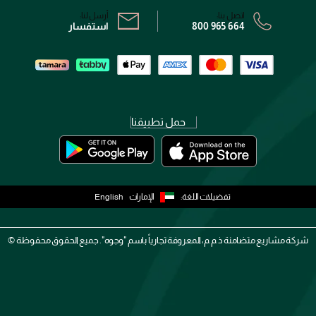
اتصل بنا:
أرسل لنا:
800 965 664
استفسار
حمل تطبيقنا
تفضيلات اللغة:
الإمارات
English
شركة مشاريع متضامنة ذ.م.م، المعروفة تجارياً باسم "وجوه". جميع الحقوق محفوظة ©