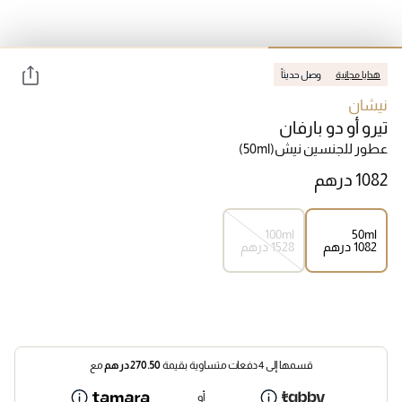
هدايا مجانية
وصل حديثاً
نيشان
تيرو أو دو بارفان
عطور للجنسين نيش
(50ml)
100ml
50ml
⁦1082⁩ درهم
⁦1528⁩ درهم
قسمها إلى 4 دفعات متساوية بقيمة
270.50
درهم
مع
أو