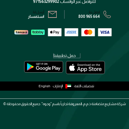
سياسة الخصوصية
للتواصل عبر الواتساب
971563299902
اتصل بنا:
أرسل لنا:
800 965 664
استفسار
حمل تطبيقنا
تفضيلات اللغة:
الإمارات
English
شركة مشاريع متضامنة ذ.م.م، المعروفة تجارياً باسم "وجوه". جميع الحقوق محفوظة ©