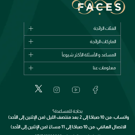
الفئات الرائجة
الماركات
الماركات الرائجة
وصل حديثاً
شانيل
المساعد و الأسئلة الأكثر شيوعاً
الأكثر مبيعاً
ديور
اشترِ بطاقة هدية
حسابك
معلومات عنا
بربري
عطور
الطلبات
إيف سان لوران
حول وجوه
المكياج
الأسئلة الأكثر شيوعاً
لانكوم
خدمات المعارض
العناية بالبشرة
الدفع
جيفنشي
تواصل معنا
للإستحمام والجسم
شارك مع أصدقائك
ميك اب فور ايفر
منصّة شبكة الشركاء
العناية بالشعر
التوصيل
كلارنس
انضموا لفيسز
بحاجة للمساعدة؟
الإرجاع
واتساب: من 10 صباحًا إلى 2 بعد منتصف الليل (من الإثنين إلى الأحد)
برنامج الولاء ميوز
تتبع طلبك
الاتصال الهاتفي: من 10 صباحًا إلى 11 مساءً (من الإثنين إلى الأحد)
الشروط و الأحكام
محدد المتاجر