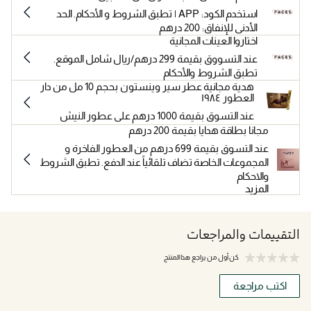
استخدم الكود: APP | تطبق الشروط و الأحكام. الحد
الأدنى للإنفاق: 200 درهم
اختاروا العينات المجانية
عند التسووق بقيمة 299 درهم/ريال شامل الموقع.
تطبق الشروط والأحكام
هدية مجانية عطر سير وينستون بحجم 10 مل من دار
العطور ١٩٨٤
عند التسوق بقيمة 1000 درهم على عطور النيش
مجانا بطاقة هدايا بقيمة 200 درهم
عند التسوق بقيمة 699 درهم من العطور الفاخرة و
المجموعات الخاصة تضاف تلقائياً عند الدفع. تطبق الشروط
والاحكام
المزيد
التقييمات والمراجعات
كن أول من يراجع هذا المنتج
اكتب مراجعة