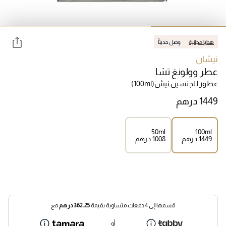
هدايا مجانية
وصل حديثاً
نيشان
عطر وولونغ تشا
عطور للجنسين نيش
(100ml)
50ml
100ml
⁦1449⁩ درهم
⁦1008⁩ درهم
قسمها إلى 4 دفعات متساوية بقيمة
362.25
درهم
مع
أو