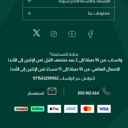
المساعد و الأسئلة الأكثر شيوعاً
الأكثر مبيعاً
ديور
اشترِ بطاقة هدية
حسابك
معلومات عنا
بربري
عطور
الطلبات
إيف سان لوران
حول وجوه
المكياج
الأسئلة الأكثر شيوعاً
لانكوم
خدمات المعارض
العناية بالبشرة
الدفع
جيفنشي
تواصل معنا
للإستحمام والجسم
شارك مع أصدقائك
ميك اب فور ايفر
منصّة شبكة الشركاء
العناية بالشعر
التوصيل
كلارنس
انضموا لفيسز
بحاجة للمساعدة؟
الإرجاع
واتساب: من 10 صباحًا إلى 2 بعد منتصف الليل (من الإثنين إلى الأحد)
برنامج الولاء ميوز
تتبع طلبك
الاتصال الهاتفي: من 10 صباحًا إلى 11 مساءً (من الإثنين إلى الأحد)
الشروط و الأحكام
محدد المتاجر
سياسة الخصوصية
للتواصل عبر الواتساب
971563299902
اتصل بنا:
أرسل لنا:
800 965 664
استفسار